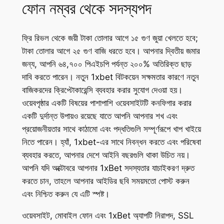
ফোন নম্বর থেকে সদস্যপদ
ফ্রি রিভল থেকে জয়ী টাকা তোলার আগে ১৫ গুণ জুয়া খেলতে হবে;
টাকা তোলার আগে ২৫ গুণ বাজি ধরতে হবে। আপনার দ্বিতীয় জমার
জন্য, আপনি ৬৪,৭০০ পিএইচপি পর্যন্ত ২০০% অতিরিক্ত ছাড়
দাবি করতে পারেন। নতুন 1xbet বিটকয়েন সক্ষমতার কারণে নতুন
বাজিকরদের ক্রিপ্টোকারেন্সি ব্যবহার করার সুযোগ দেওয়া হয়।
ওয়েবপৃষ্ঠার একটি বিষয়ের পাশাপাশি ওয়েবসাইটটি কনফিগার করার
একটি দুর্দান্ত উপায়ও রয়েছে যাতে আপনি আপনার শখ এবং
প্রয়োজনীয়তার সাথে কাঠামো এবং পদ্ধতিগুলি সম্পূর্ণরূপে খাপ খাইয়ে
নিতে পারেন। হ্যাঁ, 1xbet-এর সাথে নিবন্ধন করতে এবং পরিষেবা
ব্যবহার করতে, আপনার দেশে আইনি বছরগুলি থাকা উচিত নয়।
আপনি যদি অক্টোবরে আপনার 1xBet সদস্যতার যাচাইকরণ দ্রুত
করতে চান, তাহলে আপনার আইডির ছবি সময়মতো পোস্ট করুন
এবং নিশ্চিত করুন যে এটি স্পষ্ট।
ওয়েবসাইট, মোবাইল ফোন এবং 1xBet অ্যাপটি নিরাপদ, SSL