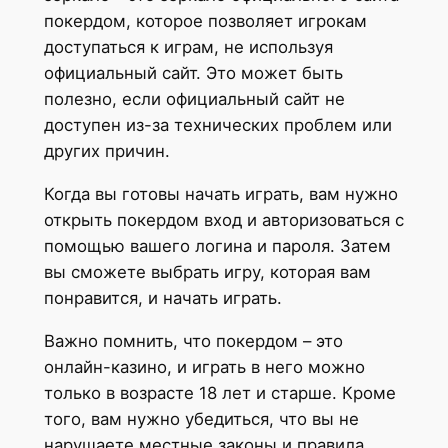
покердом, которое позволяет игрокам
доступаться к играм, не используя
официальный сайт. Это может быть
полезно, если официальный сайт не
доступен из-за технических проблем или
других причин.
Когда вы готовы начать играть, вам нужно
открыть покердом вход и авторизоваться с
помощью вашего логина и пароля. Затем
вы сможете выбрать игру, которая вам
понравится, и начать играть.
Важно помнить, что покердом – это
онлайн-казино, и играть в него можно
только в возрасте 18 лет и старше. Кроме
того, вам нужно убедиться, что вы не
нарушаете местные законы и правила,