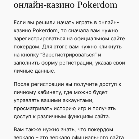
онлайн-казино Pokerdom
Если вы решили начать играть в онлайн-
казино Pokerdom, то сначала вам нужно
зарегистрироваться на официальном сайте
покердом. Для этого вам нужно кликнуть
на кнопку “Зарегистрироваться” и
заполнить форму регистрации, указав свои
личные данные.
После регистрации вы получите доступ к
личному кабинету, где можно будет
управлять вашими аккаунтами,
просматривать историю игр и получать
доступ к различным функциям сайта.
Вам также нужно знать, что покердом
зеркало – это зеркало официального сайта