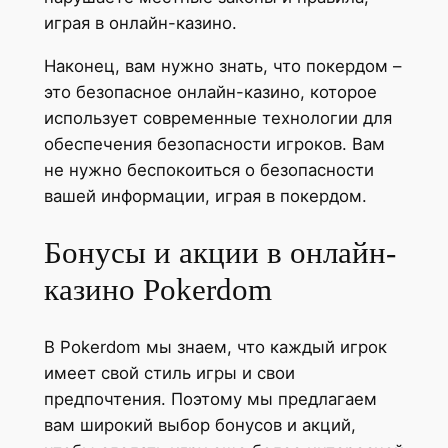
играя в онлайн-казино.
Наконец, вам нужно знать, что покердом –
это безопасное онлайн-казино, которое
использует современные технологии для
обеспечения безопасности игроков. Вам
не нужно беспокоиться о безопасности
вашей информации, играя в покердом.
Бонусы и акции в онлайн-
казино Pokerdom
В Pokerdom мы знаем, что каждый игрок
имеет свой стиль игры и свои
предпочтения. Поэтому мы предлагаем
вам широкий выбор бонусов и акций,