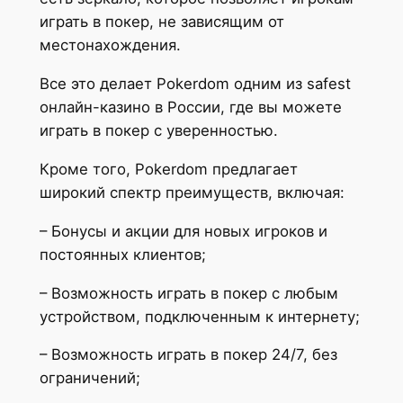
играть в покер, не зависящим от
местонахождения.
Все это делает Pokerdom одним из safest
онлайн-казино в России, где вы можете
играть в покер с уверенностью.
Кроме того, Pokerdom предлагает
широкий спектр преимуществ, включая:
– Бонусы и акции для новых игроков и
постоянных клиентов;
– Возможность играть в покер с любым
устройством, подключенным к интернету;
– Возможность играть в покер 24/7, без
ограничений;