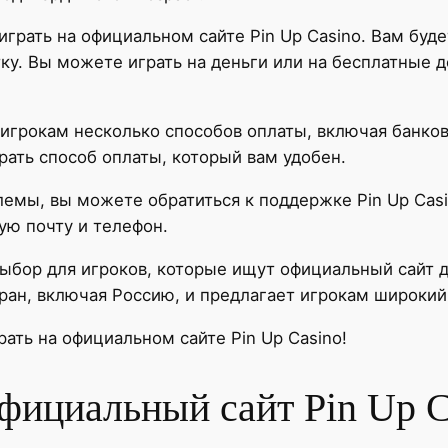
грать на официальном сайте Pin Up Casino. Вам буде
ку. Вы можете играть на деньги или на бесплатные д
игрокам несколько способов оплаты, включая банков
ать способ оплаты, который вам удобен.
лемы, вы можете обратиться к поддержке Pin Up Cas
ую почту и телефон.
 выбор для игроков, которые ищут официальный сайт
тран, включая Россию, и предлагает игрокам широкий
рать на официальном сайте Pin Up Casino!
фициальный сайт Pin Up C