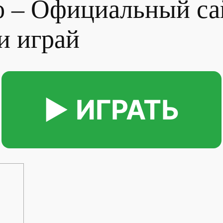
 – Официальный са
 и играй
▶️ ИГРАТЬ