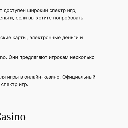
т доступен широкий спектр игр,
еньги, если вы хотите попробовать
ские карты, электронные деньги и
ino. Они предлагают игрокам несколько
 для игры в онлайн-казино. Официальный
 спектр игр.
asino