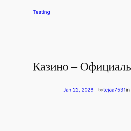
Testing
Казино – Официальн
Jan 22, 2026
—
tejaa7531
i
by