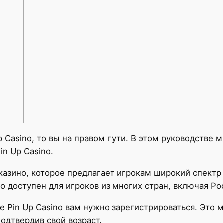
 Casino, то вы на правом пути. В этом руководстве 
in Up Casino.
-казино, которое предлагает игрокам широкий спектр
no доступен для игроков из многих стран, включая Ро
е Pin Up Casino вам нужно зарегистрироваться. Это 
одтвердив свой возраст.