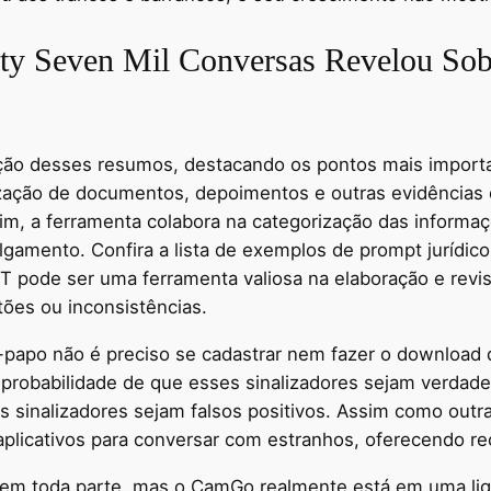
y Seven Mil Conversas Revelou Sob
riação desses resumos, destacando os pontos mais impor
ização de documentos, depoimentos e outras evidências
m, a ferramenta colabora na categorização das informa
gamento. Confira a lista de exemplos de prompt jurídic
PT pode ser uma ferramenta valiosa na elaboração e rev
tões ou inconsistências.
e-papo não é preciso se cadastrar nem fazer o downloa
 probabilidade de que esses sinalizadores sejam verdad
 sinalizadores sejam falsos positivos. Assim como outr
plicativos para conversar com estranhos, oferecendo r
o em toda parte, mas o CamGo realmente está em uma li