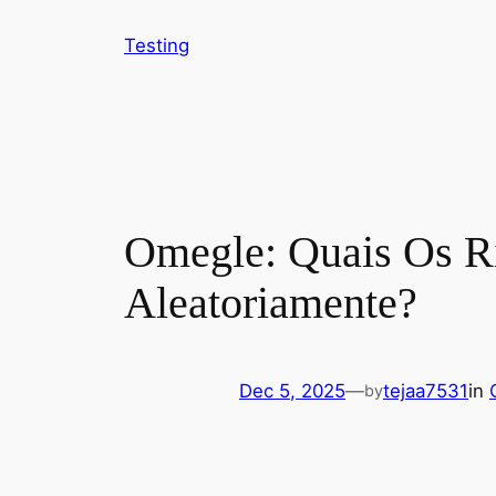
Testing
Omegle: Quais Os R
Aleatoriamente?
Dec 5, 2025
—
tejaa7531
in
by