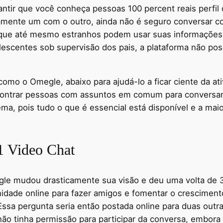
antir que você conheça pessoas 100 percent reais perfi
amente um com o outro, ainda não é seguro conversar c
ue até mesmo estranhos podem usar suas informações pa
lescentes sob supervisão dos pais, a plataforma não po
omo o Omegle, abaixo para ajudá-lo a ficar ciente da ati
contrar pessoas com assuntos em comum para conversar
a, pois tudo o que é essencial está disponível e a maio
1 Video Chat
le mudou drasticamente sua visão e deu uma volta de 36
nidade online para fazer amigos e fomentar o crescime
 Essa pergunta seria então postada online para duas out
não tinha permissão para participar da conversa, embor