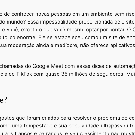
te de conhecer novas pessoas em um ambiente sem risc
do mundo? Essa impessoalidade proporcionada pelo site
bre você, exceto o que você mesmo optar por contar. O
úblico enorme. Ele se estabeleceu como um site de enc
a moderação ainda é medíocre, não oferece aplicativos
 chamadas do Google Meet com essas dicas de automaçã
trela do TikTok com quase 35 milhões de seguidores. Mui
e?
gostos que foram criados para resolver o problema de 
como uma tempestade e sua popularidade ultrapassou tod
u aos trancos e barrancos, e seu crescimento não mostra