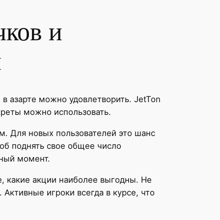
чков и
ы
в азарте можно удовлетворить. JetTon
креты можно использовать.
м. Для новых пользователей это шанс
об поднять свое общее число
жный момент.
е, какие акции наиболее выгодны. Не
Активные игроки всегда в курсе, что