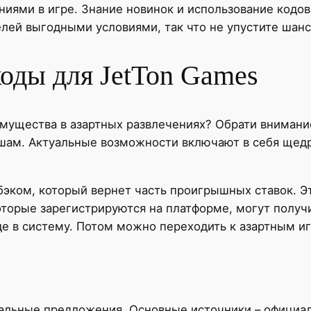
иями в игре. Знание новинок и использование кодов
лей выгодными условиями, так что не упустите шанс
оды для JetTon Games
мущества в азартных развлечениях? Обрати внимани
шам. Актуальные возможности включают в себя ще
эком, который вернет часть проигрышных ставок. Это
оторые зарегистрируются на платформе, могут получ
де в систему. Потом можно переходить к азартным и
альные предложения. Основные источники – официал