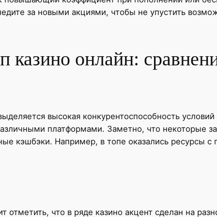
ледите за новыми акциями, чтобы не упустить возмо
оп казино онлайн: сравнен
выделяется высокая конкурентоспособность условий 
азличными платформами. Заметно, что некоторые з
ные кэшбэки. Например, в топе оказались ресурсы с
т отметить, что в ряде казино акцент сделан на раз