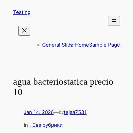
Skip
Testing
to
content
General Slider
Home
Sample Page
agua bacteriostatica precio
10
Jan 14, 2026
—
tejaa7531
by
in
! Без рубрики