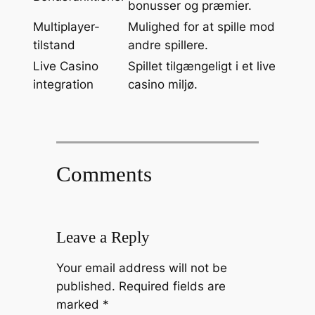
bonusser og præmier.
Multiplayer-
Mulighed for at spille mod
tilstand
andre spillere.
Live Casino
Spillet tilgængeligt i et live
integration
casino miljø.
Comments
Leave a Reply
Your email address will not be
published.
Required fields are
marked
*