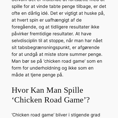
spille for at vinde tabte penge tilbage, er det
ofte en dårlig idé. Det er vigtigt at huske på,
at hvert spin er uafhængigt af de
foregående, og at tidligere resultater ikke
påvirker fremtidige resultater. At have
selvdisciplin til at stoppe, når man har nået
sit tabsbegrænsningspunkt, er afgørende
for at undgå at miste store summer penge.
Man bør se på ‘chicken road game’ som en
form for underholdning og ikke som en
måde at tjene penge på.
Hvor Kan Man Spille
‘Chicken Road Game’?
‘Chicken road game’ bliver i stigende grad