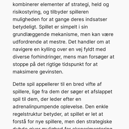
kombinerer elementer af strategi, held og
risikostyring, og tilbyder spilleren
muligheden for at gange deres indsatser
betydeligt. Spillet er simpelt i sin
grundlæggende mekanisme, men kan være
udfordrende at mestre. Det handler om at
navigere en kylling over en vej fyldt med
diverse forhindringer, mens man forsøger at
stoppe på det rigtige tidspunkt for at
maksimere gevinsten.
Dette spil appellerer til en bred vifte af
spillere, lige fra dem der søger et afslappet
spil til dem, der leder efter en
adrenalinpumpende oplevelse. Den enkle
regelstruktur betyder, at spillet er let at
forstå for nye spillere, men den strategiske
dybde giver mulighed for eksperimentering