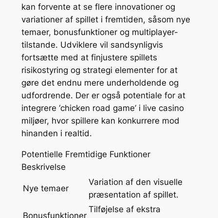
kan forvente at se flere innovationer og
variationer af spillet i fremtiden, såsom nye
temaer, bonusfunktioner og multiplayer-
tilstande. Udviklere vil sandsynligvis
fortsætte med at finjustere spillets
risikostyring og strategi elementer for at
gøre det endnu mere underholdende og
udfordrende. Der er også potentiale for at
integrere ‘chicken road game’ i live casino
miljøer, hvor spillere kan konkurrere mod
hinanden i realtid.
Potentielle Fremtidige Funktioner
Beskrivelse
Variation af den visuelle
Nye temaer
præsentation af spillet.
Tilføjelse af ekstra
Bonusfunktioner