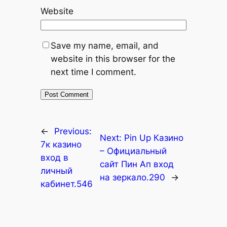
Website
Save my name, email, and
website in this browser for the
next time I comment.
←
Previous:
Next:
Pin Up Казино
7к казино
– Официальный
вход в
сайт Пин Ап вход
личный
на зеркало.290
→
кабинет.546