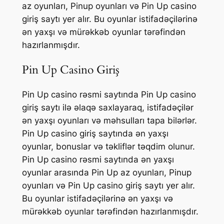
az oyunları, Pinup oyunları və Pin Up casino
giriş saytı yer alır. Bu oyunlar istifadəçilərinə
ən yaxşı və mürəkkəb oyunlar tərəfindən
hazırlanmışdır.
Pin Up Casino Giriş
Pin Up casino rəsmi saytında Pin Up casino
giriş saytı ilə əlaqə saxlayaraq, istifadəçilər
ən yaxşı oyunları və məhsulları tapa bilərlər.
Pin Up casino giriş saytında ən yaxşı
oyunlar, bonuslar və təkliflər təqdim olunur.
Pin Up casino rəsmi saytında ən yaxşı
oyunlar arasında Pin Up az oyunları, Pinup
oyunları və Pin Up casino giriş saytı yer alır.
Bu oyunlar istifadəçilərinə ən yaxşı və
mürəkkəb oyunlar tərəfindən hazırlanmışdır.