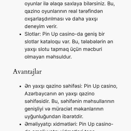
oyunlar ilə əlaqə saxlaya bilərsiniz. Bu,
qazino oyunlarının real tərəfindən
oxşarlaşdırılması və daha yaxşı
deneyim verir.
Slotlar: Pin Up casino-da geniş bir
slotlar kataloqu var. Bu, tələbələrin ən
yaxşı slotu tapmaq üçün məcburi
olmayan məhsuldur.
Avantajlar
Ən yaxşı qazino səhifəsi: Pin Up casino,
Azərbaycanın ən yaxşı qazino
səhifəsidir. Bu, səhifənin məhsullarının
genişliyi və müraciət məkanlarının
uyğunluğundan ibarətdir.
Əməliyyatçı xidmətləri: Pin Up casino-