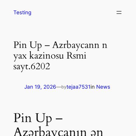
Testing
Pin Up – Azrbaycann n
yax kazinosu Rsmi
sayt.6202
Jan 19, 2026
—
tejaa7531
in
News
by
Pin Up –
Azərbaycanın ən