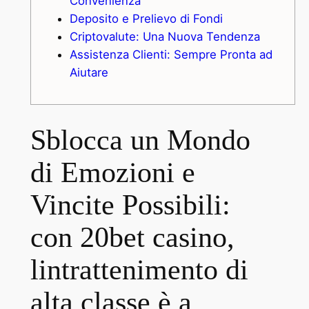
Convenienza
Deposito e Prelievo di Fondi
Criptovalute: Una Nuova Tendenza
Assistenza Clienti: Sempre Pronta ad
Aiutare
Sblocca un Mondo
di Emozioni e
Vincite Possibili:
con 20bet casino,
lintrattenimento di
alta classe è a