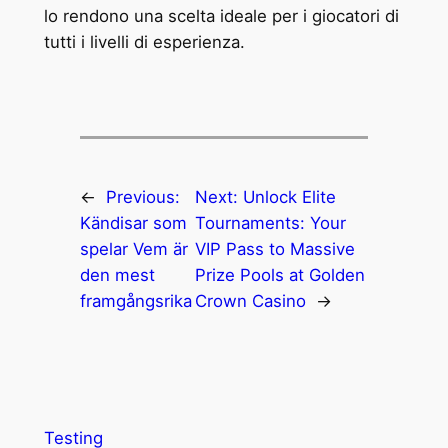
lo rendono una scelta ideale per i giocatori di
tutti i livelli di esperienza.
←
Previous:
Next:
Unlock Elite
Kändisar som
Tournaments: Your
spelar Vem är
VIP Pass to Massive
den mest
Prize Pools at Golden
framgångsrika
Crown Casino
→
Testing