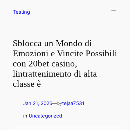
Testing
Sblocca un Mondo di
Emozioni e Vincite Possibili
con 20bet casino,
lintrattenimento di alta
classe è
Jan 21, 2026
—
tejaa7531
by
in
Uncategorized