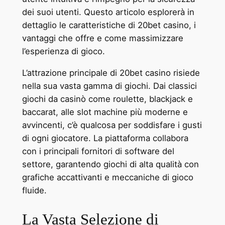
dei suoi utenti. Questo articolo esplorerà in
dettaglio le caratteristiche di 20bet casino, i
vantaggi che offre e come massimizzare
l’esperienza di gioco.
L’attrazione principale di 20bet casino risiede
nella sua vasta gamma di giochi. Dai classici
giochi da casinò come roulette, blackjack e
baccarat, alle slot machine più moderne e
avvincenti, c’è qualcosa per soddisfare i gusti
di ogni giocatore. La piattaforma collabora
con i principali fornitori di software del
settore, garantendo giochi di alta qualità con
grafiche accattivanti e meccaniche di gioco
fluide.
La Vasta Selezione di