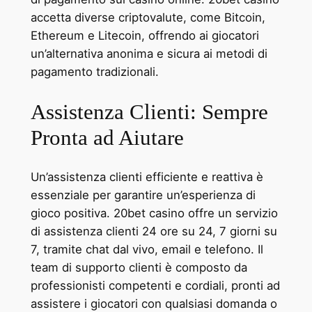
accetta diverse criptovalute, come Bitcoin,
Ethereum e Litecoin, offrendo ai giocatori
un’alternativa anonima e sicura ai metodi di
pagamento tradizionali.
Assistenza Clienti: Sempre
Pronta ad Aiutare
Un’assistenza clienti efficiente e reattiva è
essenziale per garantire un’esperienza di
gioco positiva. 20bet casino offre un servizio
di assistenza clienti 24 ore su 24, 7 giorni su
7, tramite chat dal vivo, email e telefono. Il
team di supporto clienti è composto da
professionisti competenti e cordiali, pronti ad
assistere i giocatori con qualsiasi domanda o