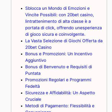
Sblocca un Mondo di Emozioni e
Vincite Possibili: con 20bet casino,
lintrattenimento di alta classe è a
portata di click, offrendo unesperienza
di gioco sicura e coinvolgente.
La Vasta Selezione di Giochi Offerta da
20bet Casino
Bonus e Promozioni: Un Incentivo
Aggiuntivo
Bonus di Benvenuto e Requisiti di
Puntata
Promozioni Regolari e Programmi
Fedeltà
Sicurezza e Affidabilità: Un Aspetto
Cruciale
Metodi di Pagamento: Flessibilità e