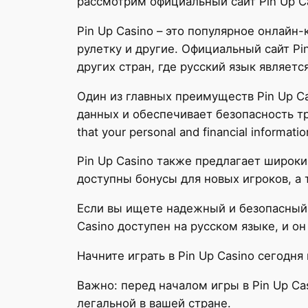
рассмотрим официальный сайт Pin Up Ca
Pin Up Casino – это популярное онлайн
рулетку и другие. Официальный сайт Pi
других стран, где русский язык являет
Один из главных преимуществ Pin Up Ca
данных и обеспечивает безопасность тр
that your personal and financial informatio
Pin Up Casino также предлагает широки
доступны бонусы для новых игроков, а 
Если вы ищете надежный и безопасный с
Casino доступен на русском языке, и он
Начните играть в Pin Up Casino сегодня
Важно: перед началом игры в Pin Up Cas
легальной в вашей стране.