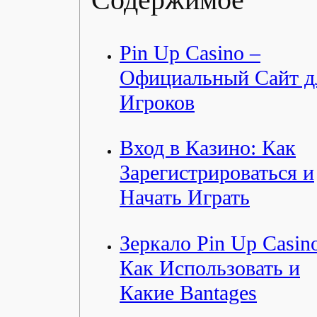
Pin Up Casino –
Официальный Сайт д
Игроков
Вход в Казино: Как
Зарегистрироваться и
Начать Играть
Зеркало Pin Up Casin
Как Использовать и
Какие Вantages