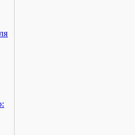
ля
o: