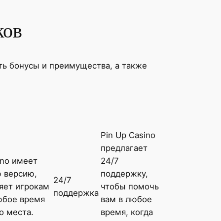
ков
ать бонусы и преимущества, а также
Pin Up Casino
предлагает
ino имеет
24/7
 версию,
поддержку,
24/7
яет игрокам
чтобы помочь
поддержка
юбое время
вам в любое
о места.
время, когда