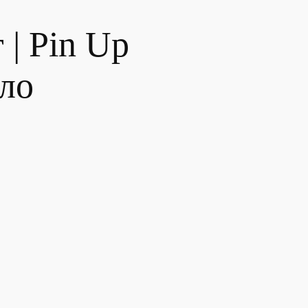
| Pin Up
ало