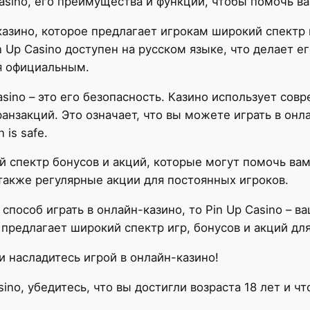
sino, его преимущества и функции, чтобы помочь вам
-казино, которое предлагает игрокам широкий спектр 
n Up Casino доступен на русском языке, что делает е
ся официальным.
sino – это его безопасность. Казино использует со
анзакций. Это означает, что вы можете играть в онл
n is safe.
й спектр бонусов и акций, которые могут помочь вам
также регулярные акции для постоянных игроков.
пособ играть в онлайн-казино, то Pin Up Casino – в
 предлагает широкий спектр игр, бонусов и акций для
 и насладитесь игрой в онлайн-казино!
ino, убедитесь, что вы достигли возраста 18 лет и чт