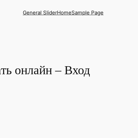
General Slider
Home
Sample Page
ть онлайн – Вход