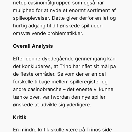
netop casinomålgrupper, som også har
mulighed for at nyde et enormt sortiment af
spilleoplevelser. Dette giver derfor en let og
hurtig adgang til dit ønskede spil uden
omsvælvende problematikker.
Overall Analysis
Efter denne dybdegående gennemgang kan
det konkluderes, at Trino har nået sit mål på
de fleste områder. Selvom der er en del
forskelle tilbage mellem spilleregister og
andre casinobranche – det eneste vi kunne
tænke over, var hvordan den nye spiller
ønskede at udvikle sig yderligere.
Kritik
En mindre kritik skulle være på Trinos side