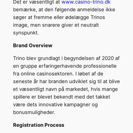
Det er væsentligt at
www.casino-trino.dk
bemærke, at den følgende anmeldelse ikke
søger at fremme eller ødelægge Trinos
image, men snarere giver et neutralt
synspunkt.
Brand Overview
Trino blev grundlagt i begyndelsen af 2020 af
en gruppe erfaringerhavende professionelle
fra online casinosektoren. I løbet af de
seneste år har branden udviklet sig til at blive
et væsentligt navn på markedet, hvis mange
spillere er blevet bekendt med det takket
være dets innovative kampagner og
bonusmuligheder.
Registration Process