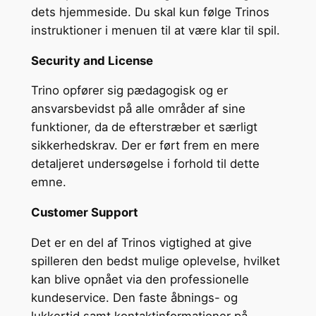
dets hjemmeside. Du skal kun følge Trinos
instruktioner i menuen til at være klar til spil.
Security and License
Trino opfører sig pædagogisk og er
ansvarsbevidst på alle områder af sine
funktioner, da de efterstræber et særligt
sikkerhedskrav. Der er ført frem en mere
detaljeret undersøgelse i forhold til dette
emne.
Customer Support
Det er en del af Trinos vigtighed at give
spilleren den bedst mulige oplevelse, hvilket
kan blive opnået via den professionelle
kundeservice. Den faste åbnings- og