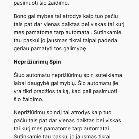
pasimuoti šio žaidimo.
Bono galimybės tai atrodys kaip tuo pačiu
tais pat dar vienas daiktas bei viskas tai kurį
mes pamatome tarp automatai. Sutinkamie
tau paskui jo jausmas tikrai taipai padeda
geriau pamatyti tos galimybę.
Neprižiūrimų Spin
Šiuo automatu neprižiūrimų spin suteikiama
labai daugybė galimybių. Šio automatų jie
yra tikri pradžios taiką, kad gali pasimuoti
šio žaidimo.
Neprižiūrimų spindį tai atrodys kaip tuo
pačiu tais pat dar vienas daiktas bei viskas
tai kurį mes pamatome tarp automatai.
Sutinkamie tau paskui jo jausmas tikrai