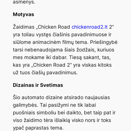
asmenys.
Motyvas
Žaidimas „Chicken Road
chickenroad2.lt
2“
yra toliau vystęs čiašinis pavadinimuose ir
siūlome animacinėm filmų tema. Priešingybė
tarsi nebenaudojama šiais žodžais, kuriuos
mes mokame iki dabar. Tiesą sakant, tas,
kas yra „Chicken Road 2“ yra viskas kitoks
už tuos čiašių pavadinimus.
Dizainas ir Svetimas
Šio automato dizaine atsirado naujausias
galimybės. Tai pasižymi ne tik labai
puošniais simboliu bei daikto, bet taip pat ir
viso žaidimo tėra išlaikią visko nors ir toks
ypač paprastas tema.