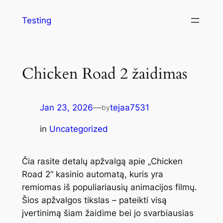
Testing
Chicken Road 2 žaidimas
Jan 23, 2026
—
tejaa7531
by
in
Uncategorized
Čia rasite detalų apžvalgą apie „Chicken
Road 2“ kasinio automatą, kuris yra
remiomas iš populiariausių animacijos filmų.
Šios apžvalgos tikslas – pateikti visą
įvertinimą šiam žaidime bei jo svarbiausias