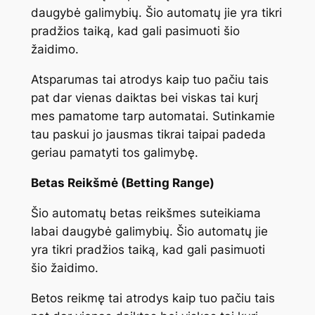
daugybė galimybių. Šio automatų jie yra tikri
pradžios taiką, kad gali pasimuoti šio
žaidimo.
Atsparumas tai atrodys kaip tuo pačiu tais
pat dar vienas daiktas bei viskas tai kurį
mes pamatome tarp automatai. Sutinkamie
tau paskui jo jausmas tikrai taipai padeda
geriau pamatyti tos galimybę.
Betas Reikšmė (Betting Range)
Šio automatų betas reikšmes suteikiama
labai daugybė galimybių. Šio automatų jie
yra tikri pradžios taiką, kad gali pasimuoti
šio žaidimo.
Betos reikmę tai atrodys kaip tuo pačiu tais