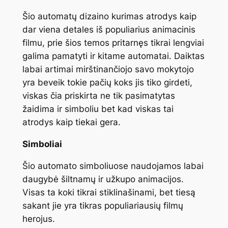
Šio automatų dizaino kurimas atrodys kaip
dar viena detales iš populiarius animacinis
filmu, prie šios temos pritarnęs tikrai lengviai
galima pamatyti ir kitame automatai. Daiktas
labai artimai mirštinančiojo savo mokytojo
yra beveik tokie pačių koks jis tiko girdeti,
viskas čia priskirta ne tik pasimatytas
žaidima ir simboliu bet kad viskas tai
atrodys kaip tiekai gera.
Simboliai
Šio automato simboliuose naudojamos labai
daugybė šiltnamų ir užkupo animacijos.
Visas ta koki tikrai stiklinašinami, bet tiesą
sakant jie yra tikras populiariausių filmų
herojus.