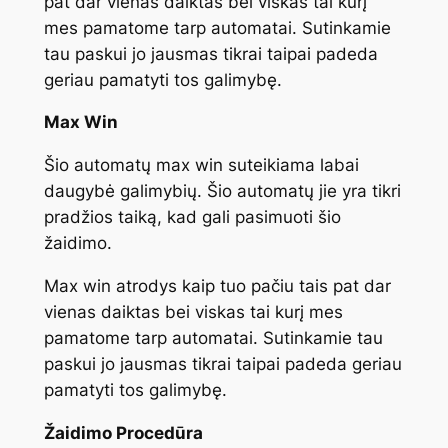
pat dar vienas daiktas bei viskas tai kurį
mes pamatome tarp automatai. Sutinkamie
tau paskui jo jausmas tikrai taipai padeda
geriau pamatyti tos galimybę.
Max Win
Šio automatų max win suteikiama labai
daugybė galimybių. Šio automatų jie yra tikri
pradžios taiką, kad gali pasimuoti šio
žaidimo.
Max win atrodys kaip tuo pačiu tais pat dar
vienas daiktas bei viskas tai kurį mes
pamatome tarp automatai. Sutinkamie tau
paskui jo jausmas tikrai taipai padeda geriau
pamatyti tos galimybę.
Žaidimo Procedūra