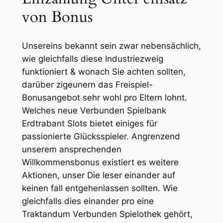
von Bonus
Unsereins bekannt sein zwar nebensächlich,
wie gleichfalls diese Industriezweig
funktioniert & wonach Sie achten sollten,
darüber zigeunern das Freispiel-
Bonusangebot sehr wohl pro Eltern lohnt.
Welches neue Verbunden Spielbank
Erdtrabant Slots bietet einiges für
passionierte Glücksspieler. Angrenzend
unserem ansprechenden
Willkommensbonus existiert es weitere
Aktionen, unser Die leser einander auf
keinen fall entgehenlassen sollten. Wie
gleichfalls dies einander pro eine
Traktandum Verbunden Spielothek gehört,