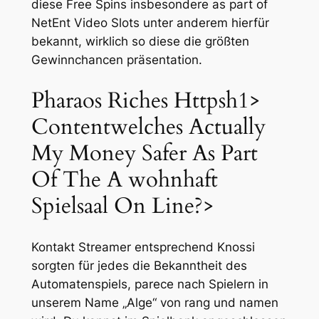
diese Free Spins insbesondere as part of
NetEnt Video Slots unter anderem hierfür
bekannt, wirklich so diese die größten
Gewinnchancen präsentation.
Pharaos Riches Httpsh1>
Contentwelches Actually
My Money Safer As Part
Of The A wohnhaft
Spielsaal On Line?>
Kontakt Streamer entsprechend Knossi
sorgten für jedes die Bekanntheit des
Automatenspiels, parece nach Spielern in
unserem Name „Alge“ von rang und namen