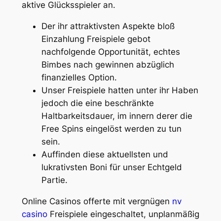
aktive Glücksspieler an.
Der ihr attraktivsten Aspekte bloß
Einzahlung Freispiele gebot
nachfolgende Opportunität, echtes
Bimbes nach gewinnen abzüglich
finanzielles Option.
Unser Freispiele hatten unter ihr Haben
jedoch die eine beschränkte
Haltbarkeitsdauer, im innern derer die
Free Spins eingelöst werden zu tun
sein.
Auffinden diese aktuellsten und
lukrativsten Boni für unser Echtgeld
Partie.
Online Casinos offerte mit vergnügen
nv
casino
Freispiele eingeschaltet, unplanmäßig