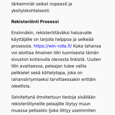
tärkeimmät seikat nopeasti ja
yksityiskohtaisesti.
Rekisteröinti Prosessi
Ensinnäkin, rekisteröitäväksi haluavalle
käyttäjälle on tarjolla helppoa ja selkeää
prosessia.
https://win-rolla.fi/
Kuka tahansa
voi aloittaa ilmainen tilin luomisesta tämän
sivuston kotisivulla olevasta linkistä. Uuden
tilin avattaessa, pelaajan tulee valita
pelikielet sekä kättelytapa, joka on
rahansiirtymiseksi tarvittaessakin erittäin
oleellista.
Selviteltynä ilmoitettuun tiedoja sisällään
rekisteröityneille pelaajille löytyy muun
muassa pelisaldo (joka liittyy useimmiten