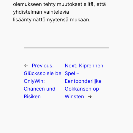
olemukseen tehty muutokset siitä, että
yhdistelmän vaihtelevia
lisääntymättömyytensä mukaan.
←
Previous:
Next:
Kiprennen
Glücksspiele bei
Spel –
OnlyWin:
Eentoonderlijke
Chancen und
Gokkansen op
Risiken
Winsten
→