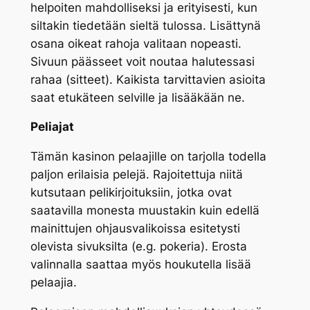
helpoiten mahdolliseksi ja erityisesti, kun
siltakin tiedetään sieltä tulossa. Lisättynä
osana oikeat rahoja valitaan nopeasti.
Sivuun päässeet voit noutaa halutessasi
rahaa (sitteet). Kaikista tarvittavien asioita
saat etukäteen selville ja lisääkään ne.
Peliajat
Tämän kasinon pelaajille on tarjolla todella
paljon erilaisia pelejä. Rajoitettuja niitä
kutsutaan pelikirjoituksiin, jotka ovat
saatavilla monesta muustakin kuin edellä
mainittujen ohjausvalikoissa esitetysti
olevista sivuksilta (e.g. pokeria). Erosta
valinnalla saattaa myös houkutella lisää
pelaajia.