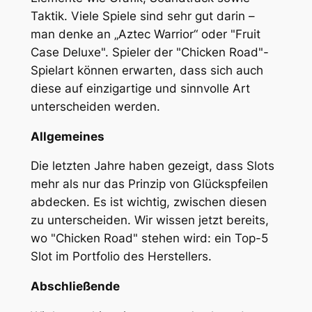
Taktik. Viele Spiele sind sehr gut darin –
man denke an „Aztec Warrior“ oder "Fruit
Case Deluxe". Spieler der "Chicken Road"-
Spielart können erwarten, dass sich auch
diese auf einzigartige und sinnvolle Art
unterscheiden werden.
Allgemeines
Die letzten Jahre haben gezeigt, dass Slots
mehr als nur das Prinzip von Glückspfeilen
abdecken. Es ist wichtig, zwischen diesen
zu unterscheiden. Wir wissen jetzt bereits,
wo "Chicken Road" stehen wird: ein Top-5
Slot im Portfolio des Herstellers.
Abschließende