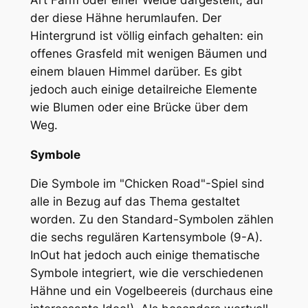
der diese Hähne herumlaufen. Der
Hintergrund ist völlig einfach gehalten: ein
offenes Grasfeld mit wenigen Bäumen und
einem blauen Himmel darüber. Es gibt
jedoch auch einige detailreiche Elemente
wie Blumen oder eine Brücke über dem
Weg.
Symbole
Die Symbole im "Chicken Road"-Spiel sind
alle in Bezug auf das Thema gestaltet
worden. Zu den Standard-Symbolen zählen
die sechs regulären Kartensymbole (9-A).
InOut hat jedoch auch einige thematische
Symbole integriert, wie die verschiedenen
Hähne und ein Vogelbeereis (durchaus eine