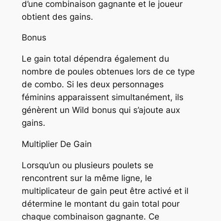
d’une combinaison gagnante et le joueur
obtient des gains.
Bonus
Le gain total dépendra également du
nombre de poules obtenues lors de ce type
de combo. Si les deux personnages
féminins apparaissent simultanément, ils
génèrent un Wild bonus qui s’ajoute aux
gains.
Multiplier De Gain
Lorsqu’un ou plusieurs poulets se
rencontrent sur la même ligne, le
multiplicateur de gain peut être activé et il
détermine le montant du gain total pour
chaque combinaison gagnante. Ce