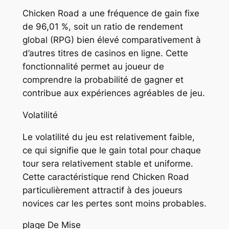
Chicken Road a une fréquence de gain fixe
de 96,01 %, soit un ratio de rendement
global (RPG) bien élevé comparativement à
d’autres titres de casinos en ligne. Cette
fonctionnalité permet au joueur de
comprendre la probabilité de gagner et
contribue aux expériences agréables de jeu.
Volatilité
Le volatilité du jeu est relativement faible,
ce qui signifie que le gain total pour chaque
tour sera relativement stable et uniforme.
Cette caractéristique rend Chicken Road
particulièrement attractif à des joueurs
novices car les pertes sont moins probables.
plage De Mise