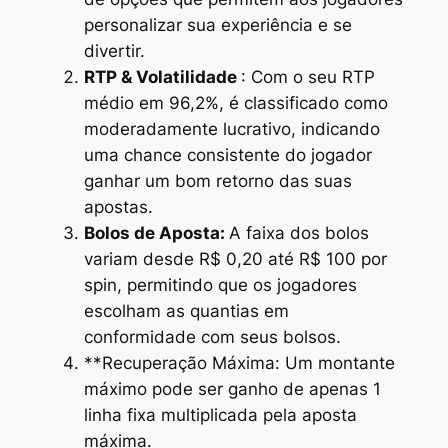
personalizar sua experiência e se
divertir.
RTP & Volatilidade
: Com o seu RTP
médio em 96,2%, é classificado como
moderadamente lucrativo, indicando
uma chance consistente do jogador
ganhar um bom retorno das suas
apostas.
Bolos de Aposta:
A faixa dos bolos
variam desde R$ 0,20 até R$ 100 por
spin, permitindo que os jogadores
escolham as quantias em
conformidade com seus bolsos.
**Recuperação Máxima: Um montante
máximo pode ser ganho de apenas 1
linha fixa multiplicada pela aposta
máxima.