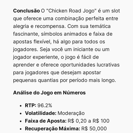
Conclusão
O "Chicken Road Jogo" é um slot
que oferece uma combinação perfeita entre
alegria e recompensa. Com sua temática
fascinante, símbolos animados e faixa de
apostas flexível, há algo para todos os
jogadores. Seja você um iniciante ou um
jogador experiente, o jogo é fácil de
aprender e oferece oportunidades lucrativas
para jogadores que desejam apostar
pequenas quantias por período mais longo.
Análise do Jogo em Números
RTP:
96.2%
Volatilidade:
Moderação
Faixa de Aposta:
R$ 0,20 a R$ 100
Recuperação Máxima:
R$ 50,000