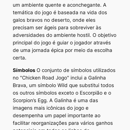
um ambiente quente e aconchegante. A
temática do jogo é baseada na vida dos
galos bravos no deserto, onde eles
precisam ser ágeis para sobreviver às
adversidades do ambiente hostil. O objetivo
principal do jogo é guiar o jogador através
de uma jornada épica por meio da escolha
certa.
Símbolos
O conjunto de símbolos utilizados
no "Chicken Road Jogo" inclui a Galinha
Brava, um símbolo Wild que substitui todos
os outros símbolos exceto o Escorpião e o
Scorpion’s Egg. A Galinha é uma das
imagens mais icônicas do jogo e
desempenha um papel importante ao
facilitar reorganizações para vários ganhos