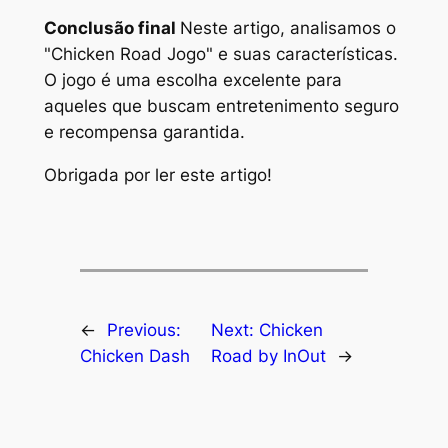
Conclusão final
Neste artigo, analisamos o
"Chicken Road Jogo" e suas características.
O jogo é uma escolha excelente para
aqueles que buscam entretenimento seguro
e recompensa garantida.
Obrigada por ler este artigo!
←
Previous:
Next:
Chicken
Chicken Dash
Road by InOut
→