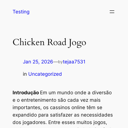
Testing
Chicken Road Jogo
Jan 25, 2026
—
tejaa7531
by
in
Uncategorized
Introdução
Em um mundo onde a diversão
e o entretenimento são cada vez mais
importantes, os cassinos online têm se
expandido para satisfazer as necessidades
dos jogadores. Entre esses muitos jogos,