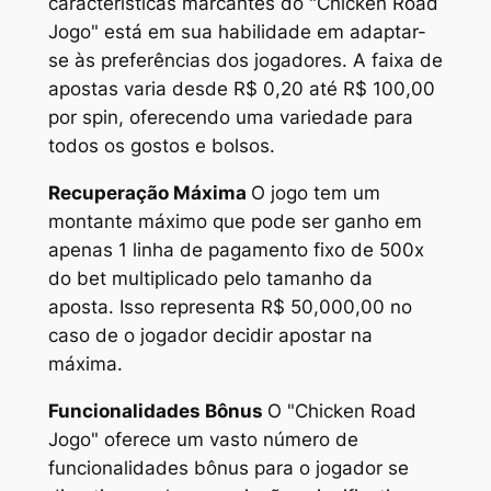
características marcantes do "Chicken Road
Jogo" está em sua habilidade em adaptar-
se às preferências dos jogadores. A faixa de
apostas varia desde R$ 0,20 até R$ 100,00
por spin, oferecendo uma variedade para
todos os gostos e bolsos.
Recuperação Máxima
O jogo tem um
montante máximo que pode ser ganho em
apenas 1 linha de pagamento fixo de 500x
do bet multiplicado pelo tamanho da
aposta. Isso representa R$ 50,000,00 no
caso de o jogador decidir apostar na
máxima.
Funcionalidades Bônus
O "Chicken Road
Jogo" oferece um vasto número de
funcionalidades bônus para o jogador se