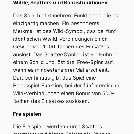
Wilde, Scatters und Bonusfunktionen
Das Spiel bietet mehrere Funktionen, die es
einzigartig machen. Ein besonderes
Merkmal ist das Wild-Symbol, das bei fünf
identischen Wwild-Verbindungen einen
Gewinn von 1000-fachen des Einsatzes
auslöst. Das Scatter-Symbol ist ein Huhn in
einem Schild und löst drei Free-Spins auf,
wenn es mindestens drei Mal erscheint.
Darüber hinaus gibt das Spiel eine
Bonusspiel-Funktion, bei der fünf identische
Wild-Verbindungen einen Bonus von 500-
fachen des Einsatzes auslösen.
Freispielen
Die Freispiele werden durch Scatters