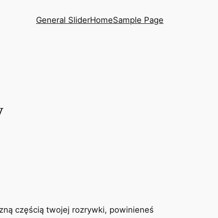
General Slider
Home
Sample Page
y
zną częścią twojej rozrywki, powinieneś