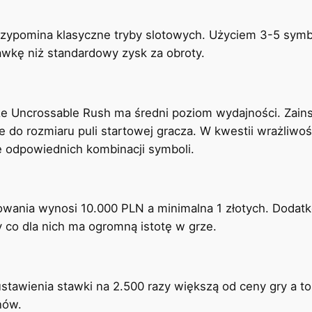
zypomina klasyczne tryby slotowych. Użyciem 3-5 symbo
awkę niż standardowy zysk za obroty.
że Uncrossable Rush ma średni poziom wydajności. Zains
ie do rozmiaru puli startowej gracza. W kwestii wrażliw
e odpowiednich kombinacji symboli.
wania wynosi 10.000 PLN a minimalna 1 złotych. Dodatk
 co dla nich ma ogromną istotę w grze.
ustawienia stawki na 2.500 razy większą od ceny gry a 
nów.