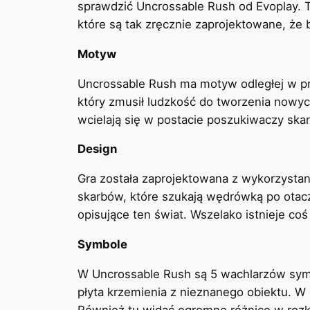
sprawdzić Uncrossable Rush od Evoplay. 
które są tak zręcznie zaprojektowane, że
Motyw
Uncrossable Rush ma motyw odległej w przy
który zmusił ludzkość do tworzenia nowy
wcielają się w postacie poszukiwaczy ska
Design
Gra została zaprojektowana z wykorzystan
skarbów, które szukają wędrówką po otacz
opisujące ten świat. Wszelako istnieje co
Symbole
W Uncrossable Rush są 5 wachlarzów symbo
płyta krzemienia z nieznanego obiektu. W 
Również tu widać ogromne różnice w roz