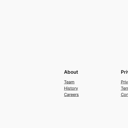
About
Pr
Team
Pri
History
Ter
Careers
Con