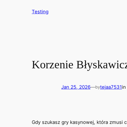
Testing
Korzenie Błyskawic
Jan 25, 2026
—
tejaa7531
i
by
Gdy szukasz gry kasynowej, która zmusi ci