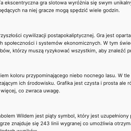
Ta ekscentryczna gra slotowa wyróżnia się swym unikal
 będących na niej gracze mogą spędzić wiele godzin.
szłości cywilizacji postapokaliptycznej. Gra jest oparta
ch społeczności i systemów ekonomicznych. W tym świe
rbów, którzy muszą ryzykować wszystkim, aby znaleźć pr
iem koloru przypominającego niebo nocnego lasu. W tle
ającym ich środowisku. Grafika jest czysta i prosta ale
ś więcej, co zwraca uwagę.
lem Wildem jest piąty symbol, który jest uzupełniony pr
grze znajduje się 243 linii wygranej co umożliwia otrz
kładach wyników.