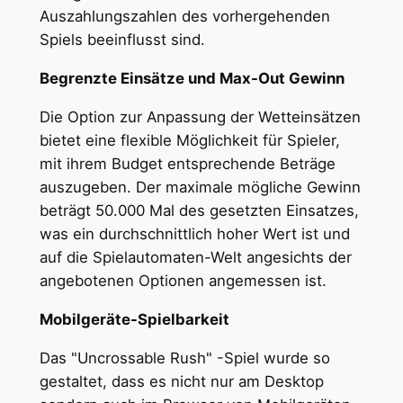
Auszahlungszahlen des vorhergehenden
Spiels beeinflusst sind.
Begrenzte Einsätze und Max-Out Gewinn
Die Option zur Anpassung der Wetteinsätzen
bietet eine flexible Möglichkeit für Spieler,
mit ihrem Budget entsprechende Beträge
auszugeben. Der maximale mögliche Gewinn
beträgt 50.000 Mal des gesetzten Einsatzes,
was ein durchschnittlich hoher Wert ist und
auf die Spielautomaten-Welt angesichts der
angebotenen Optionen angemessen ist.
Mobilgeräte-Spielbarkeit
Das "Uncrossable Rush" -Spiel wurde so
gestaltet, dass es nicht nur am Desktop