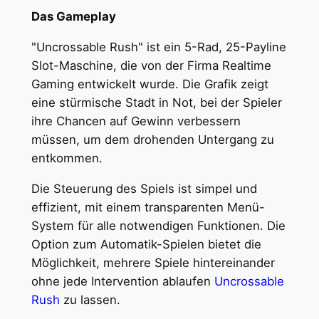
Das Gameplay
"Uncrossable Rush" ist ein 5-Rad, 25-Payline
Slot-Maschine, die von der Firma Realtime
Gaming entwickelt wurde. Die Grafik zeigt
eine stürmische Stadt in Not, bei der Spieler
ihre Chancen auf Gewinn verbessern
müssen, um dem drohenden Untergang zu
entkommen.
Die Steuerung des Spiels ist simpel und
effizient, mit einem transparenten Menü-
System für alle notwendigen Funktionen. Die
Option zum Automatik-Spielen bietet die
Möglichkeit, mehrere Spiele hintereinander
ohne jede Intervention ablaufen
Uncrossable
Rush
zu lassen.