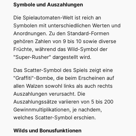
Symbole und Auszahlungen
Die Spielautomaten-Welt ist reich an
Symbolen mit unterschiedlichen Werten und
Anordnungen. Zu den Standard-Formen
gehören Zahlen von 9 bis 10 sowie diverse
Früchte, während das Wild-Symbol der
"Super-Rusher" dargestellt wird.
Das Scatter-Symbol des Spiels zeigt eine
"Graffiti"-Bombe, die beim Erscheinen auf
allen Walzen sowohl links als auch rechts
Auszahlungen verursacht. Die
Auszahlungssätze variieren von 5 bis 200
Gewinnmultiplikationen, je nachdem,
welches Scatter-Symbol erschien.
Wilds und Bonusfunktionen