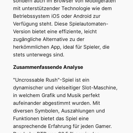
sondern auch im Browser von Mobilgeräten
mit unterstützender Technologie wie dem
Betriebssystem iOS oder Android zur
Verfügung steht. Diese Spielautomaten-
Version bietet eine effiziente, leicht
zugängliche Alternative zu der
herkömmlichen App, ideal für Spieler, die
stets unterwegs sind.
Zusammenfassende Analyse
"Uncrossable Rush"-Spiel ist ein
dynamischer und vielseitiger Slot-Maschine,
in welchem Grafik und Musik perfekt
aufeinander abgestimmt wurden. Mit
diversen Symbolen, Auszahlungen und
Funktionen bietet das Spiel eine
ansprechende Erfahrung für jeden Gamer.