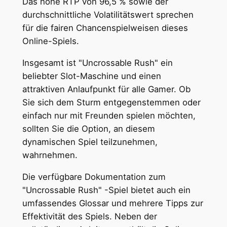
Das hohe RTP von 96,5 % sowie der
durchschnittliche Volatilitätswert sprechen
für die fairen Chancenspielweisen dieses
Online-Spiels.
Insgesamt ist "Uncrossable Rush" ein
beliebter Slot-Maschine und einen
attraktiven Anlaufpunkt für alle Gamer. Ob
Sie sich dem Sturm entgegenstemmen oder
einfach nur mit Freunden spielen möchten,
sollten Sie die Option, an diesem
dynamischen Spiel teilzunehmen,
wahrnehmen.
Die verfügbare Dokumentation zum
"Uncrossable Rush" -Spiel bietet auch ein
umfassendes Glossar und mehrere Tipps zur
Effektivität des Spiels. Neben der