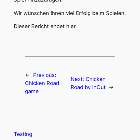
Wir wünschen Ihnen viel Erfolg beim Spielen!
Dieser Bericht endet hier.
←
Previous:
Next:
Chicken
Chicken Road
Road by InOut
→
game
Testing