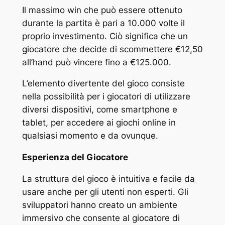
Il massimo win che può essere ottenuto
durante la partita è pari a 10.000 volte il
proprio investimento. Ciò significa che un
giocatore che decide di scommettere €12,50
all’hand può vincere fino a €125.000.
L’elemento divertente del gioco consiste
nella possibilità per i giocatori di utilizzare
diversi dispositivi, come smartphone e
tablet, per accedere ai giochi online in
qualsiasi momento e da ovunque.
Esperienza del Giocatore
La struttura del gioco è intuitiva e facile da
usare anche per gli utenti non esperti. Gli
sviluppatori hanno creato un ambiente
immersivo che consente al giocatore di