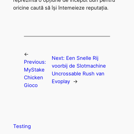
oricine caută să își întemeieze reputația.
←
Next:
Een Snelle Rij
Previous:
voorbij de Slotmachine
MyStake
Uncrossable Rush van
Chicken
Evoplay
→
Gioco
Testing