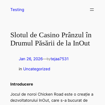
Testing
Slotul de Casino Prânzul în
Drumul Păsării de la InOut
Jan 26, 2026
—
tejaa7531
by
in
Uncategorized
Introducere
Jocul de noroi Chicken Road este o creație a
dezvoltatorului InOut, care s-a bucurat de