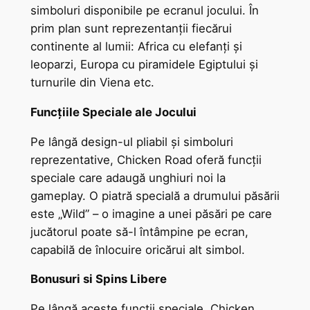
simboluri disponibile pe ecranul jocului. În
prim plan sunt reprezentanții fiecărui
continente al lumii: Africa cu elefanți și
leoparzi, Europa cu piramidele Egiptului și
turnurile din Viena etc.
Funcțiile Speciale ale Jocului
Pe lângă design-ul pliabil și simboluri
reprezentative, Chicken Road oferă funcții
speciale care adaugă unghiuri noi la
gameplay. O piatră specială a drumului păsării
este „Wild” – o imagine a unei păsări pe care
jucătorul poate să-l întâmpine pe ecran,
capabilă de înlocuire oricărui alt simbol.
Bonusuri si Spins Libere
Pe lângă aceste funcții speciale, Chicken