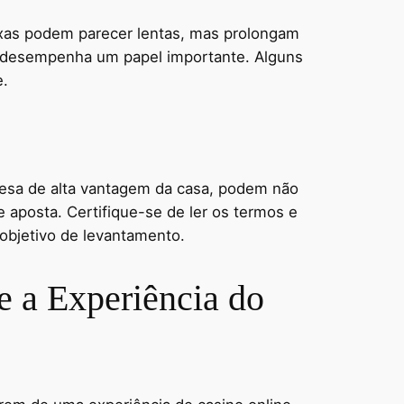
aixas podem parecer lentas, mas prolongam
m desempenha um papel importante. Alguns
e.
mesa de alta vantagem da casa, podem não
 aposta. Certifique-se de ler os termos e
objetivo de levantamento.
e a Experiência do