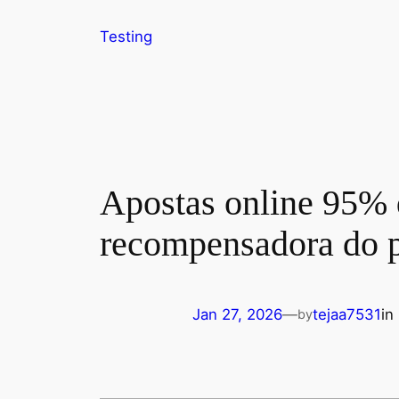
Testing
Apostas online 95% 
recompensadora do p
Jan 27, 2026
—
tejaa7531
in
by