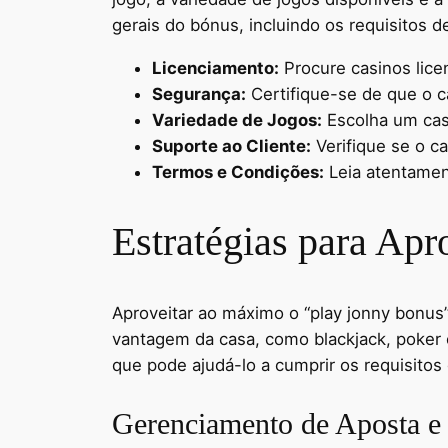
gerais do bónus, incluindo os requisitos d
Licenciamento:
Procure casinos lice
Segurança:
Certifique-se de que o ca
Variedade de Jogos:
Escolha um casi
Suporte ao Cliente:
Verifique se o ca
Termos e Condições:
Leia atentamen
Estratégias para Ap
Aproveitar ao máximo o “play jonny bonus
vantagem da casa, como blackjack, poker
que pode ajudá-lo a cumprir os requisitos
Gerenciamento de Aposta e 