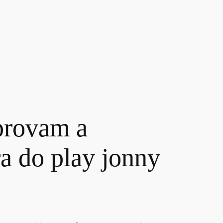
provam a
a do play jonny