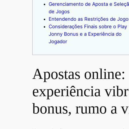
Gerenciamento de Aposta e Seleç
de Jogos
Entendendo as Restrições de Jogo
Considerações Finais sobre o Play
Jonny Bonus e a Experiência do
Jogador
Apostas online:
experiência vib
bonus, rumo a vi