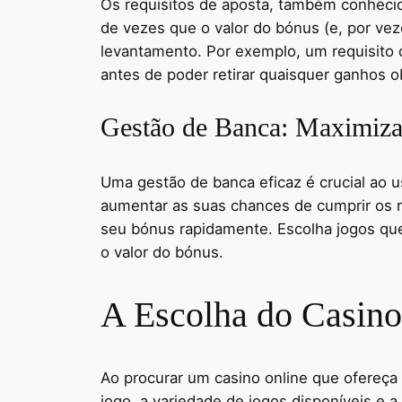
Os requisitos de aposta, também conhecid
de vezes que o valor do bónus (e, por vez
levantamento. Por exemplo, um requisito 
antes de poder retirar quaisquer ganhos 
Gestão de Banca: Maximiz
Uma gestão de banca eficaz é crucial ao 
aumentar as suas chances de cumprir os r
seu bónus rapidamente. Escolha jogos que
o valor do bónus.
A Escolha do Casino
Ao procurar um casino online que ofereça o
jogo, a variedade de jogos disponíveis e a