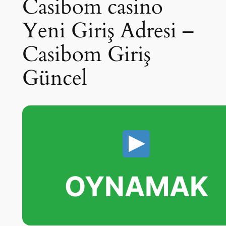
Casibom casino
Yeni Giriş Adresi –
Casibom Giriş
Güncel
OYNAMAK