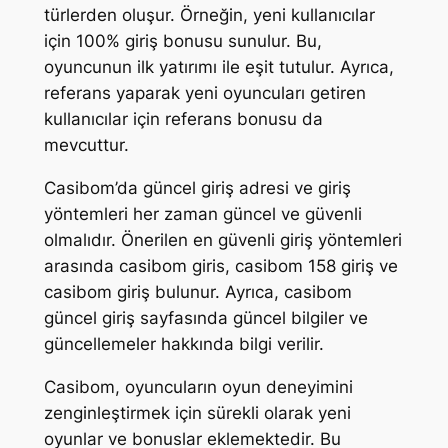
türlerden oluşur. Örneğin, yeni kullanıcılar
için 100% giriş bonusu sunulur. Bu,
oyuncunun ilk yatırımı ile eşit tutulur. Ayrıca,
referans yaparak yeni oyuncuları getiren
kullanıcılar için referans bonusu da
mevcuttur.
Casibom’da güncel giriş adresi ve giriş
yöntemleri her zaman güncel ve güvenli
olmalıdır. Önerilen en güvenli giriş yöntemleri
arasında casibom giris, casibom 158 giriş ve
casibom giriş bulunur. Ayrıca, casibom
güncel giriş sayfasında güncel bilgiler ve
güncellemeler hakkında bilgi verilir.
Casibom, oyuncuların oyun deneyimini
zenginleştirmek için sürekli olarak yeni
oyunlar ve bonuslar eklemektedir. Bu