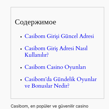
Содержимое
Casibom Girişi Güncel Adresi
Casibom Giriş Adresi Nasıl
Kullanılır?
Casibom Casino Oyunları
Casibom’da Gündelik Oyunlar
ve Bonuslar Nedir?
Casibom, en popüler ve güvenilir casino