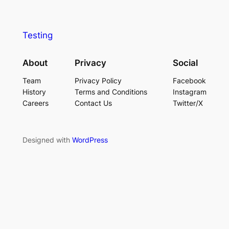
Testing
About
Privacy
Social
Team
Privacy Policy
Facebook
History
Terms and Conditions
Instagram
Careers
Contact Us
Twitter/X
Designed with
WordPress