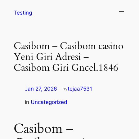
Testing
Casibom – Casibom casino
Yeni Giri Adresi –
Casibom Giri Gncel.1846
Jan 27, 2026
—
tejaa7531
by
in
Uncategorized
Casibom –