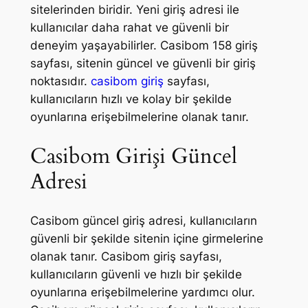
sitelerinden biridir. Yeni giriş adresi ile
kullanıcılar daha rahat ve güvenli bir
deneyim yaşayabilirler. Casibom 158 giriş
sayfası, sitenin güncel ve güvenli bir giriş
noktasıdır.
casibom giriş
sayfası,
kullanıcıların hızlı ve kolay bir şekilde
oyunlarına erişebilmelerine olanak tanır.
Casibom Girişi Güncel
Adresi
Casibom güncel giriş adresi, kullanıcıların
güvenli bir şekilde sitenin içine girmelerine
olanak tanır. Casibom giriş sayfası,
kullanıcıların güvenli ve hızlı bir şekilde
oyunlarına erişebilmelerine yardımcı olur.