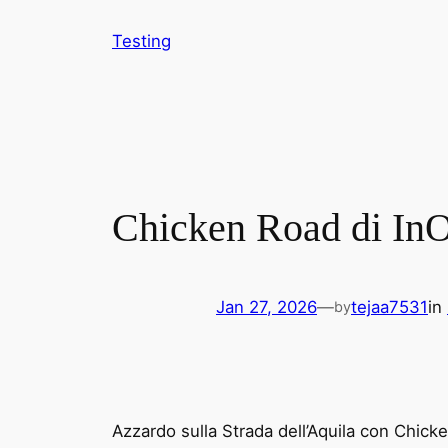
Testing
Chicken Road di In
Jan 27, 2026
—
tejaa7531
in
by
Azzardo sulla Strada dell’Aquila con Chick