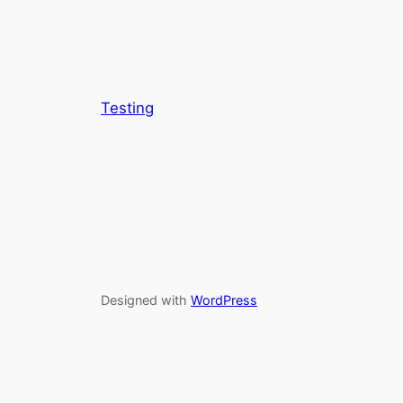
Testing
Designed with
WordPress