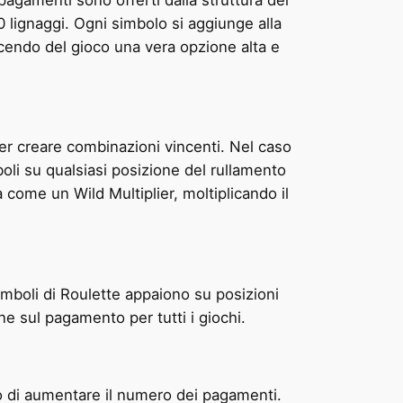
0 lignaggi. Ogni simbolo si aggiunge alla
cendo del gioco una vera opzione alta e
 per creare combinazioni vincenti. Nel caso
oli su qualsiasi posizione del rullamento
 come un Wild Multiplier, moltiplicando il
simboli di Roulette appaiono su posizioni
ne sul pagamento per tutti i giochi.
 di aumentare il numero dei pagamenti.