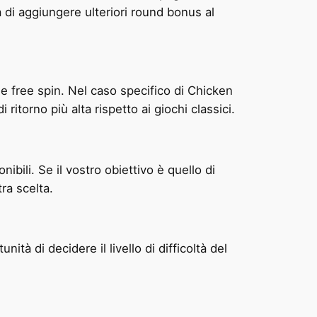
tà di aggiungere ulteriori round bonus al
e free spin. Nel caso specifico di Chicken
itorno più alta rispetto ai giochi classici.
ibili. Se il vostro obiettivo è quello di
ra scelta.
à di decidere il livello di difficoltà del