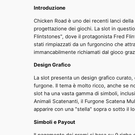
Introduzione
Chicken Road è uno dei recenti lanci della c
progettazione dei giochi. La slot in quest
Flintstones", dove il protagonista Fred Fl
stati rimpiazzati da un furgoncino che att
immancabilmente richiamati dal gioco grazi
Design Grafico
La slot presenta un design grafico curato,
furgone. Il tema è molto ricco, anche se no
slot ha una vasta gamma di simboli, inclusi 
Animali Scatenanti, il Furgone Scatena Mul
apparire con una "stella" sopra o sotto il 
Simboli e Payout
Il pagamento dei premi si basa su 9 righe e