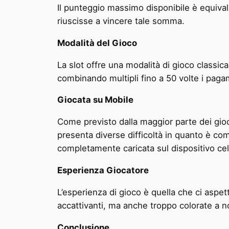
Il punteggio massimo disponibile è equival
riuscisse a vincere tale somma.
Modalità del Gioco
La slot offre una modalità di gioco classic
combinando multipli fino a 50 volte i paga
Giocata su Mobile
Come previsto dalla maggior parte dei gioco
presenta diverse difficoltà in quanto è co
completamente caricata sul dispositivo cel
Esperienza Giocatore
L’esperienza di gioco è quella che ci aspe
accattivanti, ma anche troppo colorate a n
Conclusione