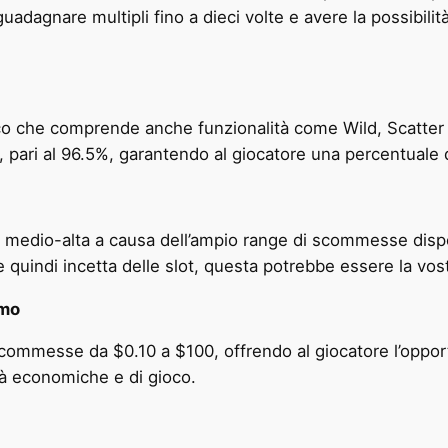
guadagnare multipli fino a dieci volte e avere la possibili
oco che comprende anche funzionalità come Wild, Scatter 
pari al 96.5%, garantendo al giocatore una percentuale di r
cia medio-alta a causa dell’ampio range di scommesse dispon
quindi incetta delle slot, questa potrebbe essere la vost
imo
ommesse da $0.10 a $100, offrendo al giocatore l’opportunit
tà economiche e di gioco.