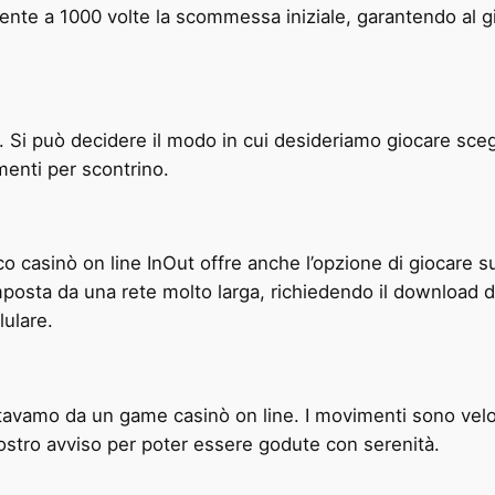
ente a 1000 volte la scommessa iniziale, garantendo al g
a. Si può decidere il modo in cui desideriamo giocare sceg
menti per scontrino.
 casinò on line InOut offre anche l’opzione di giocare su
mposta da una rete molto larga, richiedendo il download d
lulare.
ttavamo da un game casinò on line. I movimenti sono veloc
ostro avviso per poter essere godute con serenità.