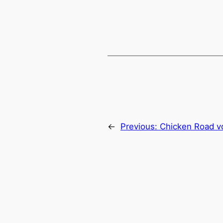
←
Previous:
Chicken Road v