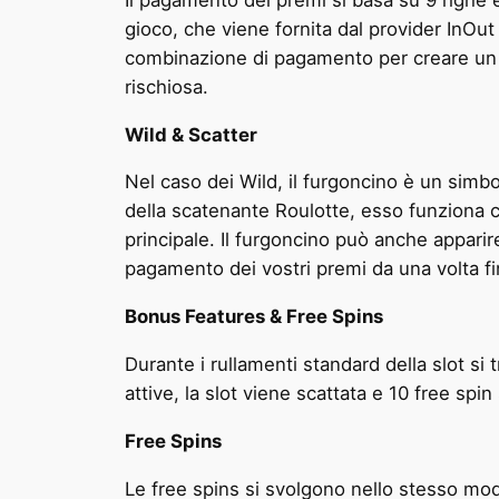
gioco, che viene fornita dal provider InOut
combinazione di pagamento per creare un j
rischiosa.
Wild & Scatter
Nel caso dei Wild, il furgoncino è un simbo
della scatenante Roulotte, esso funziona c
principale. Il furgoncino può anche apparir
pagamento dei vostri premi da una volta fin
Bonus Features & Free Spins
Durante i rullamenti standard della slot si
attive, la slot viene scattata e 10 free sp
Free Spins
Le free spins si svolgono nello stesso m