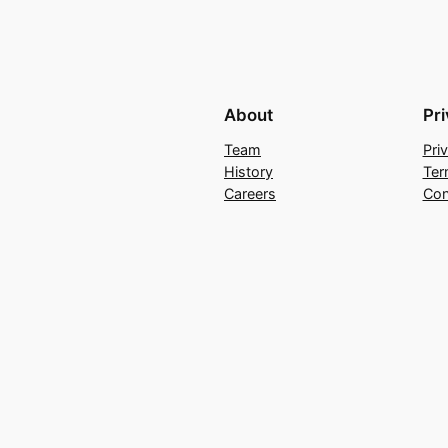
About
Pr
Team
Pri
History
Ter
Careers
Con