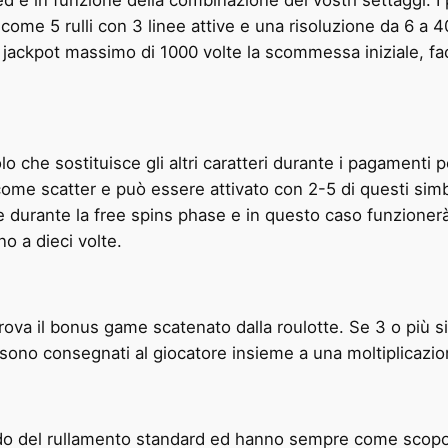
 come 5 rulli con 3 linee attive e una risoluzione da 6 a 4
ackpot massimo di 1000 volte la scommessa iniziale, fa
lo che sostituisce gli altri caratteri durante i pagamenti
ome scatter e può essere attivato con 2-5 di questi simb
e durante la free spins phase e in questo caso funzionerà
o a dieci volte.
 trova il bonus game scatenato dalla roulotte. Se 3 o più 
in sono consegnati al giocatore insieme a una moltiplicazio
odo del rullamento standard ed hanno sempre come scopo