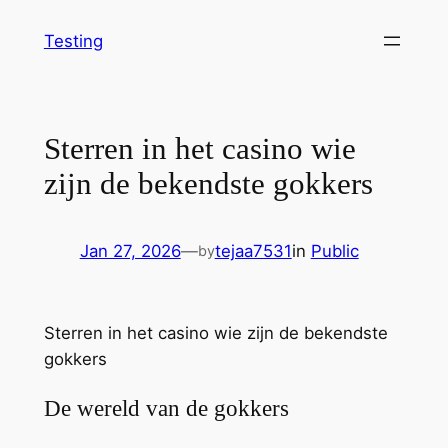
Testing
Sterren in het casino wie
zijn de bekendste gokkers
Jan 27, 2026
—
tejaa7531
in
Public
by
Sterren in het casino wie zijn de bekendste
gokkers
De wereld van de gokkers