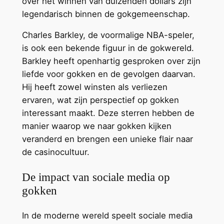
over het winnen van duizenden dollars zijn
legendarisch binnen de gokgemeenschap.
Charles Barkley, de voormalige NBA-speler,
is ook een bekende figuur in de gokwereld.
Barkley heeft openhartig gesproken over zijn
liefde voor gokken en de gevolgen daarvan.
Hij heeft zowel winsten als verliezen
ervaren, wat zijn perspectief op gokken
interessant maakt. Deze sterren hebben de
manier waarop we naar gokken kijken
veranderd en brengen een unieke flair naar
de casinocultuur.
De impact van sociale media op
gokken
In de moderne wereld speelt sociale media