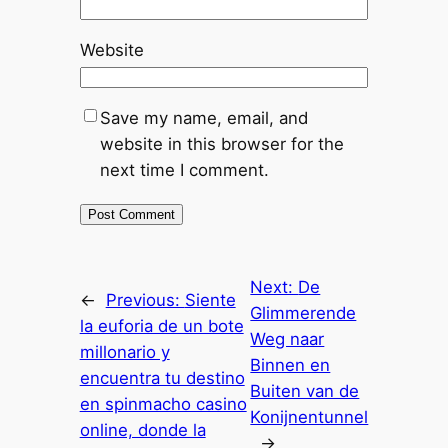
Website
Save my name, email, and
website in this browser for the
next time I comment.
Next:
De
←
Previous:
Siente
Glimmerende
la euforia de un bote
Weg naar
millonario y
Binnen en
encuentra tu destino
Buiten van de
en spinmacho casino
Konijnentunnel
online, donde la
→