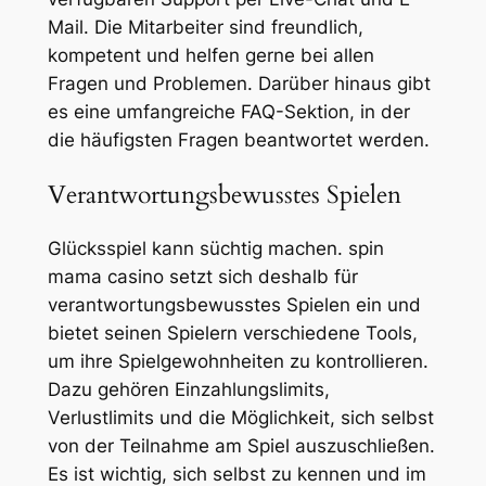
Mail. Die Mitarbeiter sind freundlich,
kompetent und helfen gerne bei allen
Fragen und Problemen. Darüber hinaus gibt
es eine umfangreiche FAQ-Sektion, in der
die häufigsten Fragen beantwortet werden.
Verantwortungsbewusstes Spielen
Glücksspiel kann süchtig machen. spin
mama casino setzt sich deshalb für
verantwortungsbewusstes Spielen ein und
bietet seinen Spielern verschiedene Tools,
um ihre Spielgewohnheiten zu kontrollieren.
Dazu gehören Einzahlungslimits,
Verlustlimits und die Möglichkeit, sich selbst
von der Teilnahme am Spiel auszuschließen.
Es ist wichtig, sich selbst zu kennen und im