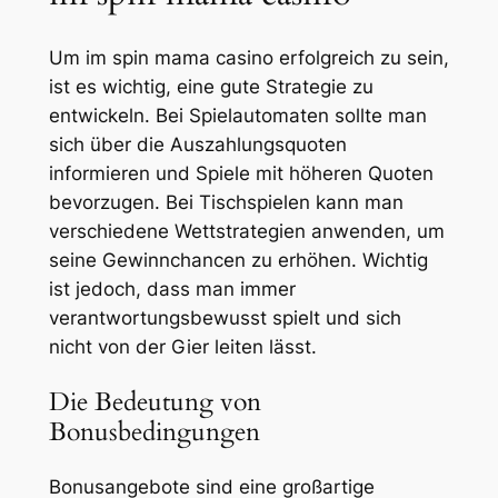
Um im spin mama casino erfolgreich zu sein,
ist es wichtig, eine gute Strategie zu
entwickeln. Bei Spielautomaten sollte man
sich über die Auszahlungsquoten
informieren und Spiele mit höheren Quoten
bevorzugen. Bei Tischspielen kann man
verschiedene Wettstrategien anwenden, um
seine Gewinnchancen zu erhöhen. Wichtig
ist jedoch, dass man immer
verantwortungsbewusst spielt und sich
nicht von der Gier leiten lässt.
Die Bedeutung von
Bonusbedingungen
Bonusangebote sind eine großartige