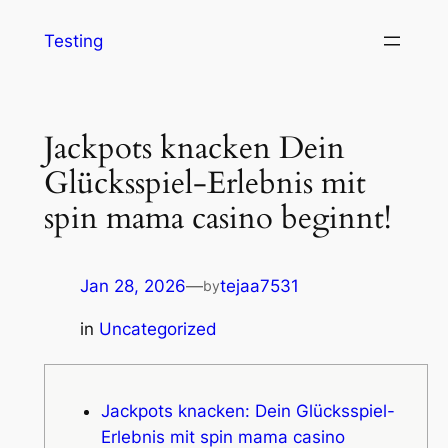
Testing
Jackpots knacken Dein
Glücksspiel-Erlebnis mit
spin mama casino beginnt!
Jan 28, 2026
—
tejaa7531
by
in
Uncategorized
Jackpots knacken: Dein Glücksspiel-
Erlebnis mit spin mama casino