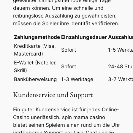
gewählter Zahlungsmethode einige Tage
dauern können. Um eine schnelle und
reibungslose Auszahlung zu gewährleisten,
müssen die Spieler ihre Identität verifizieren.
Zahlungsmethode
Einzahlungsdauer
Auszahlu
Kreditkarte (Visa,
Sofort
1-5 Werkt
Mastercard)
E-Wallet (Neteller,
Sofort
24-48 St
Skrill)
Banküberweisung
1-3 Werktage
3-7 Werkt
Kundenservice und Support
Ein guter Kundenservice ist für jedes Online-
Casino unerlässlich. spin mama casino
bietet seinen Spielern einen rund um die Uhr
verfügbaren Support per Live-Chat und E-