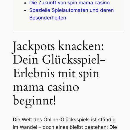
Die Zukunft von spin mama casino
Spezielle Spielautomaten und deren
Besonderheiten
Jackpots knacken:
Dein Glücksspiel-
Erlebnis mit spin
mama casino
beginnt!
Die Welt des Online-Glücksspiels ist ständig
im Wandel – doch eines bleibt bestehen: Die