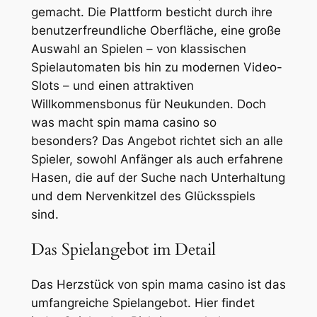
gemacht. Die Plattform besticht durch ihre
benutzerfreundliche Oberfläche, eine große
Auswahl an Spielen – von klassischen
Spielautomaten bis hin zu modernen Video-
Slots – und einen attraktiven
Willkommensbonus für Neukunden. Doch
was macht spin mama casino so
besonders? Das Angebot richtet sich an alle
Spieler, sowohl Anfänger als auch erfahrene
Hasen, die auf der Suche nach Unterhaltung
und dem Nervenkitzel des Glücksspiels
sind.
Das Spielangebot im Detail
Das Herzstück von spin mama casino ist das
umfangreiche Spielangebot. Hier findet