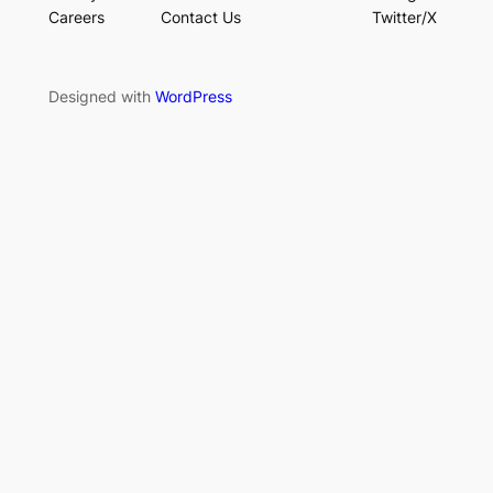
Careers
Contact Us
Twitter/X
Designed with
WordPress