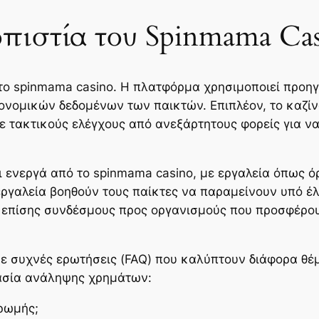
πιστία του Spinmama Ca
 το spinmama casino. Η πλατφόρμα χρησιμοποιεί προη
νομικών δεδομένων των παικτών. Επιπλέον, το καζίν
 τακτικούς ελέγχους από ανεξάρτητους φορείς για να 
 ενεργά από το spinmama casino, με εργαλεία όπως όρ
εργαλεία βοηθούν τους παίκτες να παραμείνουν υπό έ
 επίσης συνδέσμους προς οργανισμούς που προσφέρου
 με συχνές ερωτήσεις (FAQ) που καλύπτουν διάφορα θέ
κασία ανάληψης χρημάτων:
ηρωμής;