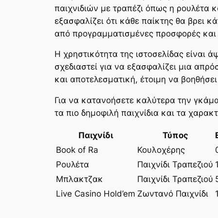
παιχνιδιών με τραπέζι όπως η ρουλέτα κ
εξασφαλίζει ότι κάθε παίκτης θα βρει κά
από προγραμματισμένες προσφορές και μ
Η χρηστικότητα της ιστοσελίδας είναι 
σχεδιαστεί για να εξασφαλίζει μια απρό
και αποτελεσματική, έτοιμη να βοηθήσε
Για να κατανοήσετε καλύτερα την γκάμ
τα πιο δημοφιλή παιχνίδια και τα χαρακτ
Παιχνίδι
Τύπος
Book of Ra
Κουλοχέρης
Ρουλέτα
Παιχνίδι Τραπεζιού
Μπλακτζακ
Παιχνίδι Τραπεζιού
Live Casino Hold’em
Ζωντανό Παιχνίδι