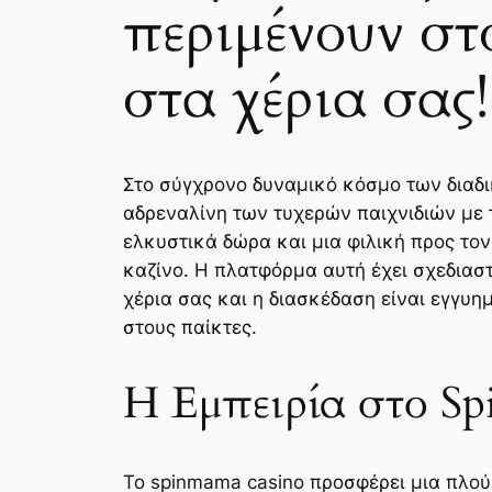
περιμένουν στο
στα χέρια σας!
Στο σύγχρονο δυναμικό κόσμο των διαδ
αδρεναλίνη των τυχερών παιχνιδιών με
ελκυστικά δώρα και μια φιλική προς τον 
καζίνο. Η πλατφόρμα αυτή έχει σχεδιαστ
χέρια σας και η διασκέδαση είναι εγγυ
στους παίκτες.
Η Εμπειρία στο S
Το spinmama casino προσφέρει μια πλο