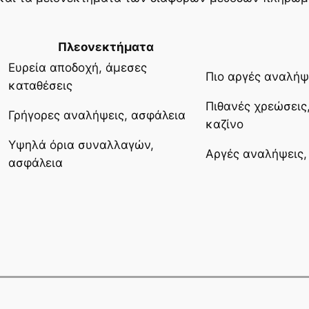
Πλεονεκτήματα
Ευρεία αποδοχή, άμεσες
Πιο αργές αναλήψ
καταθέσεις
Πιθανές χρεώσεις
Γρήγορες αναλήψεις, ασφάλεια
καζίνο
Υψηλά όρια συναλλαγών,
Αργές αναλήψεις,
ασφάλεια