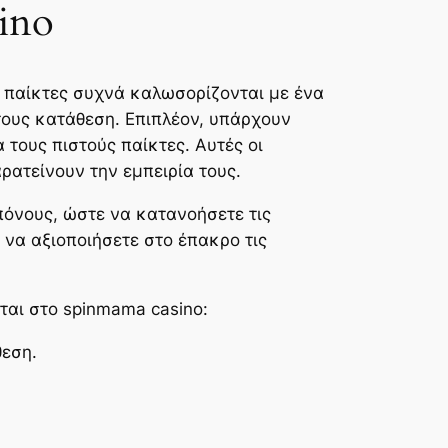
ino
ι παίκτες συχνά καλωσορίζονται με ένα
 τους κατάθεση. Επιπλέον, υπάρχουν
τους πιστούς παίκτες. Αυτές οι
ρατείνουν την εμπειρία τους.
μπόνους, ώστε να κατανοήσετε τις
να αξιοποιήσετε στο έπακρο τις
ται στο spinmama casino:
θεση.