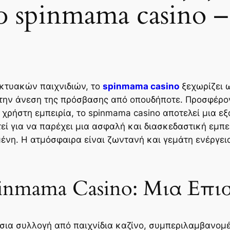
 spinmama casino – 
ικτυακών παιχνιδιών, το
spinmama casino
ξεχωρίζει 
 την άνεση της πρόσβασης από οπουδήποτε. Προσφέρον
χρήστη εμπειρία, το spinmama casino αποτελεί μια εξα
εί για να παρέχει μια ασφαλή και διασκεδαστική εμπει
ημένη. Η ατμόσφαιρα είναι ζωντανή και γεμάτη ενέργε
pinmama Casino: Μια Επ
ύσια συλλογή από παιχνίδια καζίνο, συμπεριλαμβανο