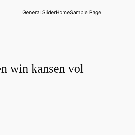
General Slider
Home
Sample Page
en win kansen vol