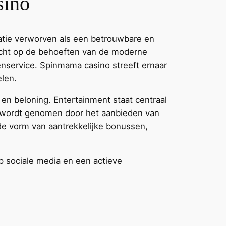
sino
tatie verworven als een betrouwbare en
 richt op de behoeften van de moderne
enservice. Spinmama casino streeft ernaar
elen.
 en beloning. Entertainment staat centraal
d wordt genomen door het aanbieden van
de vorm van aantrekkelijke bonussen,
p sociale media en een actieve