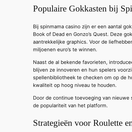
Populaire Gokkasten bij S
Bij spinmama casino zijn er een aantal gok
Book of Dead en Gonzo’s Quest. Deze gok
aantrekkelijke graphics. Voor de liefhebbe
miljoenen euro’s te winnen.
Naast de al bekende favorieten, introduc
blijven ze innoveren en hun spelers voorz
spellenbibliotheek te checken om op de h
kwaliteit op hoog niveau te houden.
Door de continue toevoeging van nieuwe sp
de populariteit van het platform.
Strategieën voor Roulette e