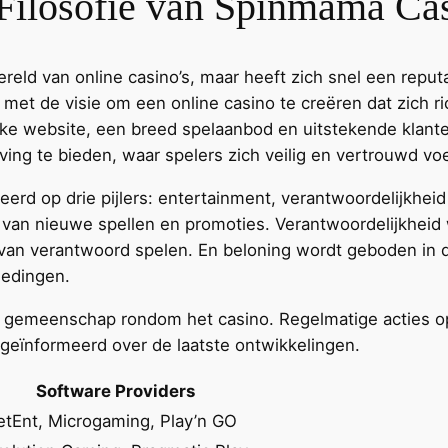
Filosofie van Spinmama Ca
ereld van online casino’s, maar heeft zich snel een repu
ht met de visie om een online casino te creëren dat zich
ijke website, een breed spelaanbod en uitstekende klant
ing te bieden, waar spelers zich veilig en vertrouwd vo
erd op drie pijlers: entertainment, verantwoordelijkheid
 van nieuwe spellen en promoties. Verantwoordelijkhei
n van verantwoord spelen. En beloning wordt geboden in 
iedingen.
en gemeenschap rondom het casino. Regelmatige acties o
geïnformeerd over de laatste ontwikkelingen.
Software Providers
tEnt, Microgaming, Play’n GO