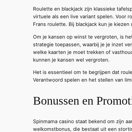
Roulette en blackjack zijn klassieke tafels
virtuele als een live variant spelen. Voor 
Frans roulette. Bij blackjack kun je kiezen 
Om je kansen op winst te vergroten, is het
strategie toepassen, waarbij je je inzet ve
welke kaarten je moet trekken of vasthoud
kunnen je kansen wel vergroten.
Het is essentieel om te begrijpen dat roul
Verantwoord spelen en het stellen van limie
Bonussen en Promot
Spinmama casino staat bekend om zijn aa
welkomstbonus, die bestaat uit een storti