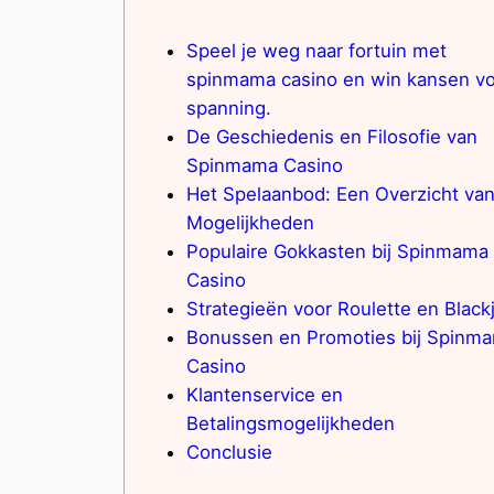
Speel je weg naar fortuin met
spinmama casino en win kansen vo
spanning.
De Geschiedenis en Filosofie van
Spinmama Casino
Het Spelaanbod: Een Overzicht va
Mogelijkheden
Populaire Gokkasten bij Spinmama
Casino
Strategieën voor Roulette en Black
Bonussen en Promoties bij Spinm
Casino
Klantenservice en
Betalingsmogelijkheden
Conclusie