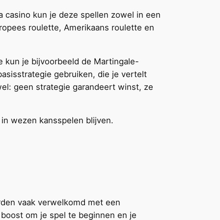
ama casino kun je deze spellen zowel in een
Europees roulette, Amerikaans roulette en
e kun je bijvoorbeeld de Martingale-
asisstrategie gebruiken, die je vertelt
el: geen strategie garandeert winst, ze
, in wezen kansspelen blijven.
orden vaak verwelkomd met een
 boost om je spel te beginnen en je