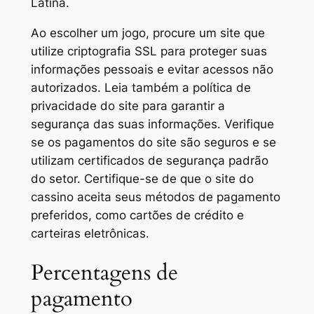
Latina.
Ao escolher um jogo, procure um site que
utilize criptografia SSL para proteger suas
informações pessoais e evitar acessos não
autorizados. Leia também a política de
privacidade do site para garantir a
segurança das suas informações. Verifique
se os pagamentos do site são seguros e se
utilizam certificados de segurança padrão
do setor. Certifique-se de que o site do
cassino aceita seus métodos de pagamento
preferidos, como cartões de crédito e
carteiras eletrônicas.
Percentagens de
pagamento