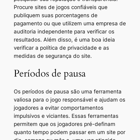
Procure sites de jogos confiáveis ​​que
publiquem suas porcentagens de
pagamento ou que utilizem uma empresa de
auditoria independente para verificar os
resultados. Além disso, é uma boa ideia
verificar a política de privacidade e as
medidas de segurança do site.
Períodos de pausa
Os períodos de pausa são uma ferramenta
valiosa para o jogo responsável e ajudam os
jogadores a evitar comportamentos
impulsivos e viciantes. Essas ferramentas
permitem que os jogadores pré-definam
quanto tempo podem passar em um site por