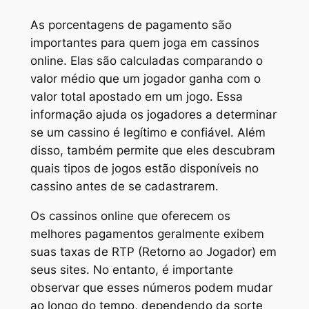
As porcentagens de pagamento são
importantes para quem joga em cassinos
online. Elas são calculadas comparando o
valor médio que um jogador ganha com o
valor total apostado em um jogo. Essa
informação ajuda os jogadores a determinar
se um cassino é legítimo e confiável. Além
disso, também permite que eles descubram
quais tipos de jogos estão disponíveis no
cassino antes de se cadastrarem.
Os cassinos online que oferecem os
melhores pagamentos geralmente exibem
suas taxas de RTP (Retorno ao Jogador) em
seus sites. No entanto, é importante
observar que esses números podem mudar
ao longo do tempo, dependendo da sorte