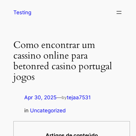
Testing
Como encontrar um
cassino online para
betonred casino portugal
jogos
Apr 30, 2025
—
tejaa7531
by
in
Uncategorized
Artigos de conteúdo