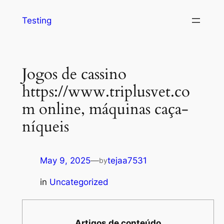
Testing
Jogos de cassino
https://www.triplusvet.co
m online, máquinas caça-
níqueis
May 9, 2025
—
tejaa7531
by
in
Uncategorized
Artigos de conteúdo