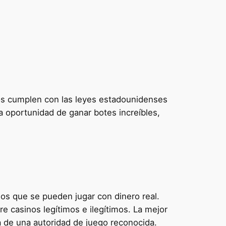
inos cumplen con las leyes estadounidenses
a oportunidad de ganar botes increíbles,
gos que se pueden jugar con dinero real.
re casinos legítimos e ilegítimos. La mejor
da de una autoridad de juego reconocida.