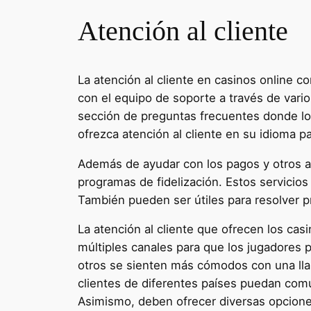
Atención al cliente
La atención al cliente en casinos online c
con el equipo de soporte a través de vario
sección de preguntas frecuentes donde lo
ofrezca atención al cliente en su idioma pa
Además de ayudar con los pagos y otros a
programas de fidelización. Estos servicios
También pueden ser útiles para resolver 
La atención al cliente que ofrecen los cas
múltiples canales para que los jugadores p
otros se sienten más cómodos con una llam
clientes de diferentes países puedan comu
Asimismo, deben ofrecer diversas opciones