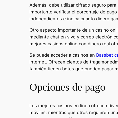
Además, debe utilizar cifrado seguro para 
importante verificar el porcentaje de pago
independientes e indica cuánto dinero gan
Otro aspecto importante de un casino onli
mediante chat en vivo y correo electrónic
mejores casinos online con dinero real of
Se puede acceder a casinos en
Bassbet c
internet. Ofrecen cientos de tragamonedas
también tienen botes que pueden pagar mi
Opciones de pago
Los mejores casinos en línea ofrecen dive
móviles, mientras que otros requieren un