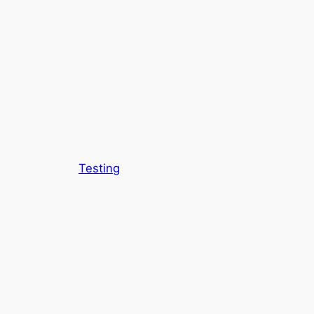
Testing