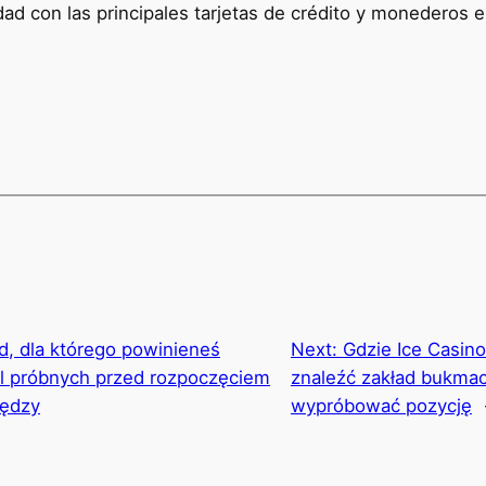
dad con las principales tarjetas de crédito y monederos e
, dla którego powinieneś
Next:
Gdzie Ice Casin
 pl próbnych przed rozpoczęciem
znaleźć zakład bukmach
iędzy
wypróbować pozycję