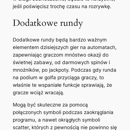
jeśli poświęcisz trochę czasu na rozrywkę.
Dodatkowe rundy
Dodatkowe rundy będą bardzo ważnym
elementem dzisiejszych gier na automatach,
zapewniając graczom mnóstwo okazji do
świetnej zabawy, od darmowych spinów i
mnożników, po jackpoty. Podczas gdy runda
na podium w golfa przyciąga graczy, to
właśnie te wspaniałe funkcje sprawiają, że
gracze wciąż wracają.
Mogą być skuteczne za pomocą
połączonych symboli podczas zaokrąglania
programu, a nawet okrągłych symboli
scatter, których z pewnością nie powinno się