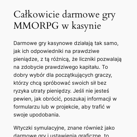
Całkowicie darmowe gry
MMORPG w kasynie
Darmowe gry kasynowe działają tak samo,
jak ich odpowiedniki na prawdziwe
pieniądze, z tą różnicą, że liczniki pozwalają
na zdobycie prawdziwego kapitału. To
dobry wybór dla początkujących graczy,
którzy chcą spróbować swoich sił bez
ryzyka utraty pieniędzy. Jeśli nie jesteś
pewien, jak obrócić, poszukaj informacji w
formularzu lub w projekcie, aby trafić w
swoje upodobania.
Wtyczki symulacyjne, znane również jako
darmowe gry i ustawienia graficzne, to