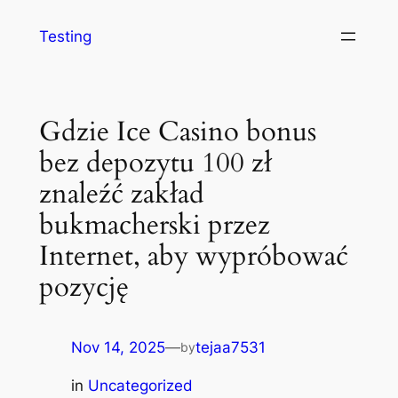
Testing
Gdzie Ice Casino bonus
bez depozytu 100 zł
znaleźć zakład
bukmacherski przez
Internet, aby wypróbować
pozycję
Nov 14, 2025
—
tejaa7531
by
in
Uncategorized