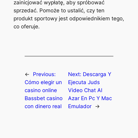
zainicjować wypłatę, aby spróbować
sprzedać. Pomoże to ustalić, czy ten
produkt sportowy jest odpowiednikiem tego,
co oferuje.
←
Previous:
Next:
Descarga Y
Cómo elegir un
Ejecuta Juds
casino online
Video Chat Al
Bassbet casino
Azar En Pc Y Mac
con dinero real
Emulador
→