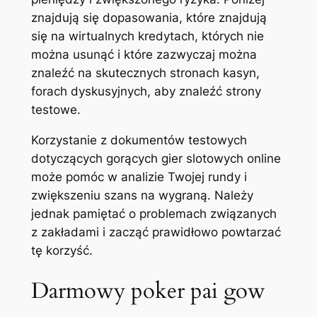
znajdują się dopasowania, które znajdują
się na wirtualnych kredytach, których nie
można usunąć i które zazwyczaj można
znaleźć na skutecznych stronach kasyn,
forach dyskusyjnych, aby znaleźć strony
testowe.
Korzystanie z dokumentów testowych
dotyczących gorących gier slotowych online
może pomóc w analizie Twojej rundy i
zwiększeniu szans na wygraną. Należy
jednak pamiętać o problemach związanych
z zakładami i zacząć prawidłowo powtarzać
tę korzyść.
Darmowy poker pai gow