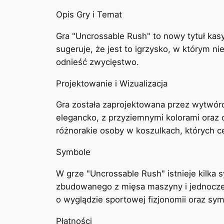
Opis Gry i Temat
Gra "Uncrossable Rush" to nowy tytuł kas
sugeruje, że jest to igrzysko, w którym 
odnieść zwycięstwo.
Projektowanie i Wizualizacja
Gra została zaprojektowana przez wytwórc
elegancko, z przyziemnymi kolorami oraz 
różnorakie osoby w koszulkach, których c
Symbole
W grze "Uncrossable Rush" istnieje kilk
zbudowanego z mięsa maszyny i jednocześ
o wyglądzie sportowej fizjonomii oraz symb
Płatności