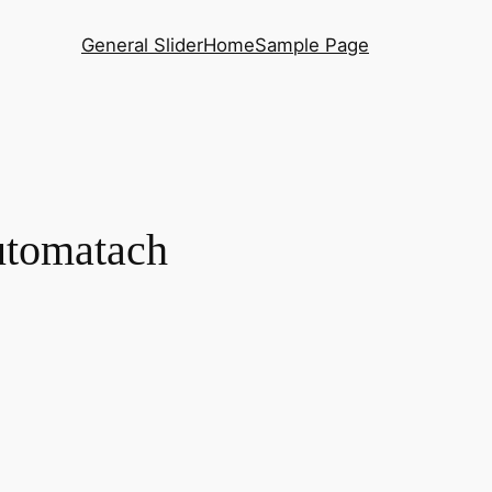
General Slider
Home
Sample Page
utomatach