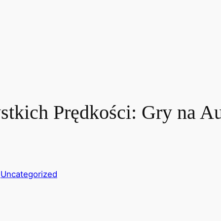
tkich Prędkości: Gry na A
n
Uncategorized