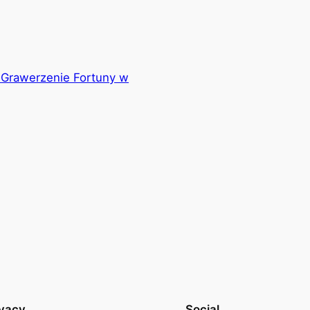
 Grawerzenie Fortuny w
ivacy
Social