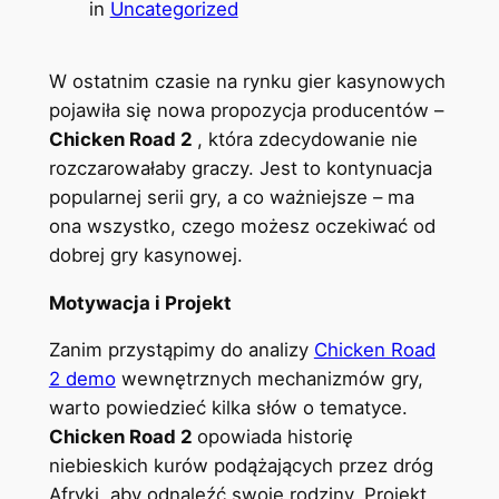
in
Uncategorized
W ostatnim czasie na rynku gier kasynowych
pojawiła się nowa propozycja producentów –
Chicken Road 2
, która zdecydowanie nie
rozczarowałaby graczy. Jest to kontynuacja
popularnej serii gry, a co ważniejsze – ma
ona wszystko, czego możesz oczekiwać od
dobrej gry kasynowej.
Motywacja i Projekt
Zanim przystąpimy do analizy
Chicken Road
2 demo
wewnętrznych mechanizmów gry,
warto powiedzieć kilka słów o tematyce.
Chicken Road 2
opowiada historię
niebieskich kurów podążających przez dróg
Afryki, aby odnaleźć swoje rodziny. Projekt