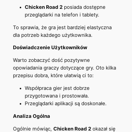
Chicken Road 2
posiada dostępne
przeglądarki na telefon i tablety.
To sprawia, że gra jest bardziej elastyczna
dla potrzeb każdego użytkownika.
Doświadczenie Użytkowników
Warto zobaczyć dość pozytywne
opowiadania graczy dotyczące gry. Oto kilka
przepisu dobra, które ułatwią ci to:
Współpraca gier jest dobrze
przygotowana i prostowała.
Przeglądarki aplikacji są doskonałe.
Analiza Ogólna
Ogólnie mówiąc,
Chicken Road 2
okazał się