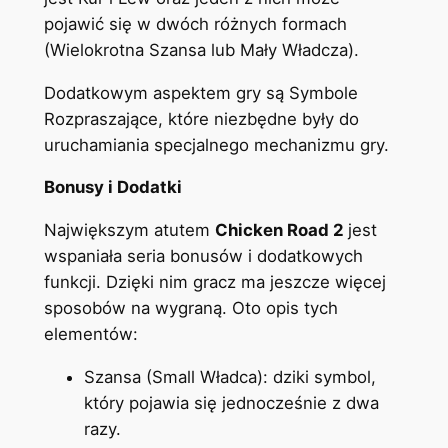
pojawić się w dwóch różnych formach
(Wielokrotna Szansa lub Mały Władcza).
Dodatkowym aspektem gry są Symbole
Rozpraszające, które niezbędne były do
uruchamiania specjalnego mechanizmu gry.
Bonusy i Dodatki
Największym atutem
Chicken Road 2
jest
wspaniała seria bonusów i dodatkowych
funkcji. Dzięki nim gracz ma jeszcze więcej
sposobów na wygraną. Oto opis tych
elementów:
Szansa (Small Władca): dziki symbol,
który pojawia się jednocześnie z dwa
razy.