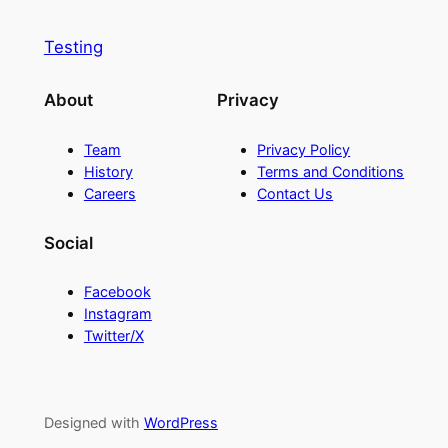
Testing
About
Privacy
Team
Privacy Policy
History
Terms and Conditions
Careers
Contact Us
Social
Facebook
Instagram
Twitter/X
Designed with
WordPress