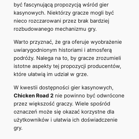
być fascynującą propozycją wśród gier
kasynowych. Niektórzy gracze mogli być
nieco rozczarowani przez brak bardziej
rozbudowanego mechanizmu gry.
Warto przyznać, że gra oferuje wyobrażenie
uwiarygodnionym historiami i atmosferą
podróży. Nalega na to, by gracze zrozumieli
istotne aspekty tej propozycji producentów,
które ułatwią im udział w grze.
W kwestii dostępności gier kasynowych,
Chicken Road 2
nie powinno być odwrócone
przez większość graczy. Wiele spośród
oznaczeń może się okazać korzystne dla
użytkowników i ułatwia ich doświadczenie
gry.