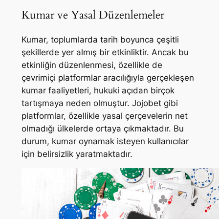
Kumar ve Yasal Düzenlemeler
Kumar, toplumlarda tarih boyunca çeşitli
şekillerde yer almış bir etkinliktir. Ancak bu
etkinliğin düzenlenmesi, özellikle de
çevrimiçi platformlar aracılığıyla gerçekleşen
kumar faaliyetleri, hukuki açıdan birçok
tartışmaya neden olmuştur. Jojobet gibi
platformlar, özellikle yasal çerçevelerin net
olmadığı ülkelerde ortaya çıkmaktadır. Bu
durum, kumar oynamak isteyen kullanıcılar
için belirsizlik yaratmaktadır.