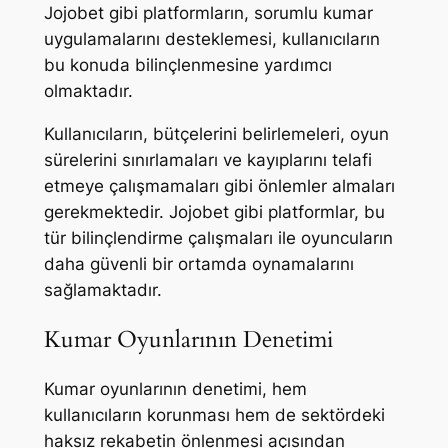
Jojobet gibi platformların, sorumlu kumar
uygulamalarını desteklemesi, kullanıcıların
bu konuda bilinçlenmesine yardımcı
olmaktadır.
Kullanıcıların, bütçelerini belirlemeleri, oyun
sürelerini sınırlamaları ve kayıplarını telafi
etmeye çalışmamaları gibi önlemler almaları
gerekmektedir. Jojobet gibi platformlar, bu
tür bilinçlendirme çalışmaları ile oyuncuların
daha güvenli bir ortamda oynamalarını
sağlamaktadır.
Kumar Oyunlarının Denetimi
Kumar oyunlarının denetimi, hem
kullanıcıların korunması hem de sektördeki
haksız rekabetin önlenmesi açısından