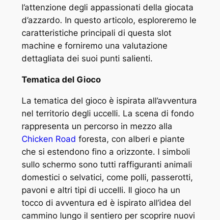
l’attenzione degli appassionati della giocata
d’azzardo. In questo articolo, esploreremo le
caratteristiche principali di questa slot
machine e forniremo una valutazione
dettagliata dei suoi punti salienti.
Tematica del Gioco
La tematica del gioco è ispirata all’avventura
nel territorio degli uccelli. La scena di fondo
rappresenta un percorso in mezzo alla
Chicken Road
foresta, con alberi e piante
che si estendono fino a orizzonte. I simboli
sullo schermo sono tutti raffiguranti animali
domestici o selvatici, come polli, passerotti,
pavoni e altri tipi di uccelli. Il gioco ha un
tocco di avventura ed è ispirato all’idea del
cammino lungo il sentiero per scoprire nuovi