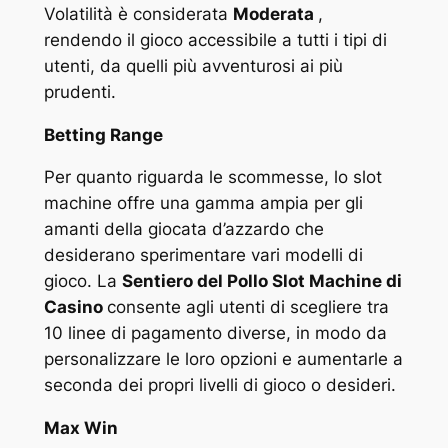
Volatilità è considerata
Moderata
,
rendendo il gioco accessibile a tutti i tipi di
utenti, da quelli più avventurosi ai più
prudenti.
Betting Range
Per quanto riguarda le scommesse, lo slot
machine offre una gamma ampia per gli
amanti della giocata d’azzardo che
desiderano sperimentare vari modelli di
gioco. La
Sentiero del Pollo Slot Machine di
Casino
consente agli utenti di scegliere tra
10 linee di pagamento diverse, in modo da
personalizzare le loro opzioni e aumentarle a
seconda dei propri livelli di gioco o desideri.
Max Win