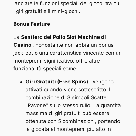
lanciare le funzioni speciali del gioco, tra cui
i giri gratuiti e il mini-giochi.
Bonus Feature
La
Sentiero del Pollo Slot Machine di
Casino
, nonostante non abbia un bonus
jack-pot o una caratteristica vincente con un
montepremi significativo, offre altre
funzionalità speciali come:
Giri Gratuiti (Free Spins)
: vengono
attivati quando viene sottoscritto il
combinazione di 3 simboli Scatter
"Pavone" sullo stesso rullo. La quantità
massima di giri gratuiti può essere
ottenuta con 5 combinazioni, portando
la giocata al montepremi più alto in