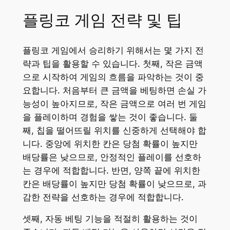
플링코 게임 전략 및 팁
플링코 게임에서 승리하기 위해서는 몇 가지 전
략과 팁을 활용할 수 있습니다. 첫째, 작은 금액
으로 시작하여 게임의 흐름을 파악하는 것이 중
요합니다. 처음부터 큰 금액을 베팅하면 손실 가
능성이 높아지므로, 작은 금액으로 여러 번 게임
을 플레이하며 경험을 쌓는 것이 좋습니다. 둘
째, 칩을 떨어뜨릴 위치를 신중하게 선택해야 합
니다. 중앙에 위치한 칸은 당첨 확률이 높지만
배당률은 낮으므로, 안정적인 플레이를 선호하
는 경우에 적합합니다. 반면, 양쪽 끝에 위치한
칸은 배당률이 높지만 당첨 확률이 낮으므로, 과
감한 전략을 선호하는 경우에 적합합니다.
셋째, 자동 베팅 기능을 적절히 활용하는 것이