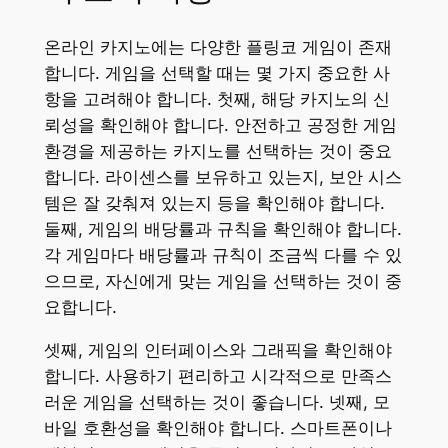
온라인 카지노에는 다양한 플링코 게임이 존재
합니다. 게임을 선택할 때는 몇 가지 중요한 사
항을 고려해야 합니다. 첫째, 해당 카지노의 신
뢰성을 확인해야 합니다. 안전하고 공정한 게임
환경을 제공하는 카지노를 선택하는 것이 중요
합니다. 라이센스를 보유하고 있는지, 보안 시스
템은 잘 갖춰져 있는지 등을 확인해야 합니다.
둘째, 게임의 배당률과 규칙을 확인해야 합니다.
각 게임마다 배당률과 규칙이 조금씩 다를 수 있
으므로, 자신에게 맞는 게임을 선택하는 것이 중
요합니다.
셋째, 게임의 인터페이스와 그래픽을 확인해야
합니다. 사용하기 편리하고 시각적으로 만족스
러운 게임을 선택하는 것이 좋습니다. 넷째, 모
바일 호환성을 확인해야 합니다. 스마트폰이나