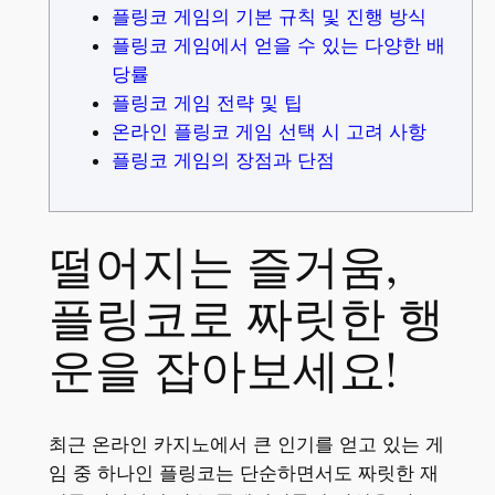
플링코 게임의 기본 규칙 및 진행 방식
플링코 게임에서 얻을 수 있는 다양한 배
당률
플링코 게임 전략 및 팁
온라인 플링코 게임 선택 시 고려 사항
플링코 게임의 장점과 단점
떨어지는 즐거움,
플링코로 짜릿한 행
운을 잡아보세요!
최근 온라인 카지노에서 큰 인기를 얻고 있는 게
임 중 하나인 플링코는 단순하면서도 짜릿한 재