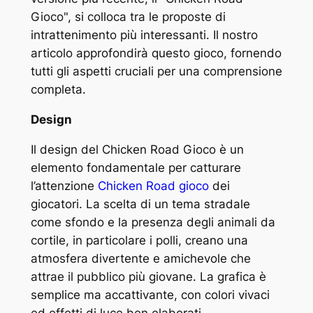
Gioco", si colloca tra le proposte di
intrattenimento più interessanti. Il nostro
articolo approfondirà questo gioco, fornendo
tutti gli aspetti cruciali per una comprensione
completa.
Design
Il design del Chicken Road Gioco è un
elemento fondamentale per catturare
l’attenzione
Chicken Road gioco
dei
giocatori. La scelta di un tema stradale
come sfondo e la presenza degli animali da
cortile, in particolare i polli, creano una
atmosfera divertente e amichevole che
attrae il pubblico più giovane. La grafica è
semplice ma accattivante, con colori vivaci
ed effetti di luce ben elaborati.