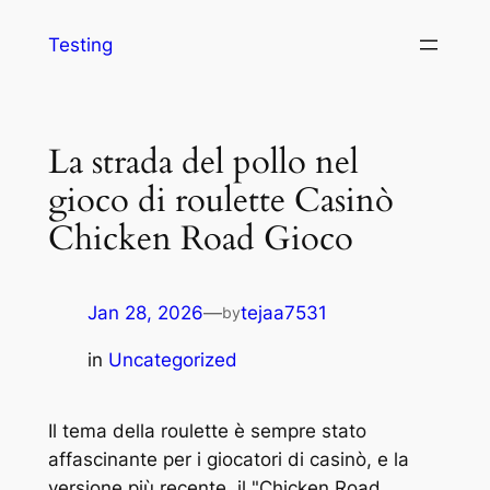
Testing
La strada del pollo nel
gioco di roulette Casinò
Chicken Road Gioco
Jan 28, 2026
—
tejaa7531
by
in
Uncategorized
Il tema della roulette è sempre stato
affascinante per i giocatori di casinò, e la
versione più recente, il "Chicken Road