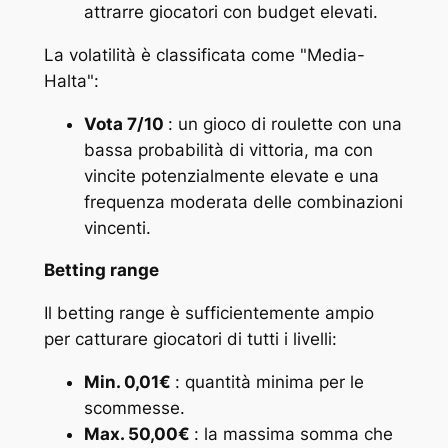
attrarre giocatori con budget elevati.
La volatilità è classificata come "Media-
Halta":
Vota 7/10
: un gioco di roulette con una
bassa probabilità di vittoria, ma con
vincite potenzialmente elevate e una
frequenza moderata delle combinazioni
vincenti.
Betting range
Il betting range è sufficientemente ampio
per catturare giocatori di tutti i livelli:
Min. 0,01€
: quantità minima per le
scommesse.
Max. 50,00€
: la massima somma che