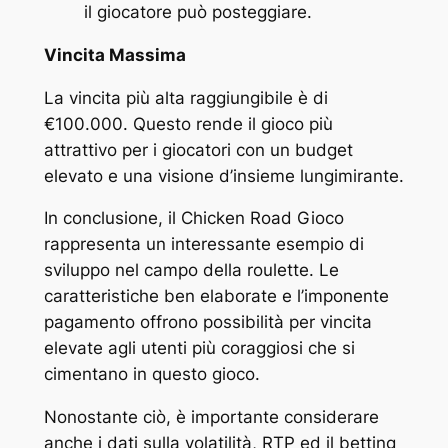
il giocatore può posteggiare.
Vincita Massima
La vincita più alta raggiungibile è di
€100.000. Questo rende il gioco più
attrattivo per i giocatori con un budget
elevato e una visione d’insieme lungimirante.
In conclusione, il Chicken Road Gioco
rappresenta un interessante esempio di
sviluppo nel campo della roulette. Le
caratteristiche ben elaborate e l’imponente
pagamento offrono possibilità per vincita
elevate agli utenti più coraggiosi che si
cimentano in questo gioco.
Nonostante ciò, è importante considerare
anche i dati sulla volatilità, RTP ed il betting