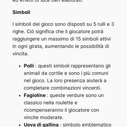
Simboli
I simboli del gioco sono disposti su 5 rulli e 3
righe. Ciò significa che il giocatore potrà
raggiungere un massimo di 15 simboli attivi
in ogni girata, aumentando le possibilità di
vincita.
Polli
: questi simboli rappresentano gli
animali da cortile e sono i più comuni
nel gioco. La loro presenza aiuterà a
completare combinazioni vincenti.
Fagioline
: queste verdure sono un
classico nella roulette e
ricompenseranno il giocatore con
vincite moderate.
Uova di gallina
: simbolo emblematico