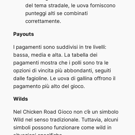
del tema stradale, le uova forniscono
punteggi alti se combinati
correttamente.
Payouts
I pagamenti sono suddivisi in tre livelli:
bassa, media e alta. La tabella dei
pagamenti mostra che i polli sono tra le
opzioni di vincita più abbondanti, seguiti
dalle fagioline. Le uova di gallina offrono il
pagamento più alto del gioco.
Wilds
Nel Chicken Road Gioco non c’è un simbolo
Wild nel senso tradizionale. Tuttavia, alcuni
simboli possono funzionare come wild in