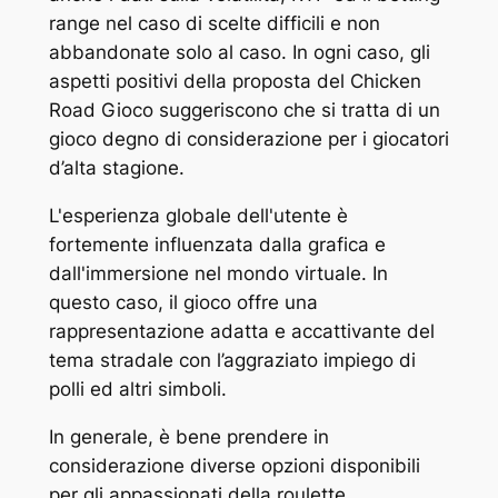
range nel caso di scelte difficili e non
abbandonate solo al caso. In ogni caso, gli
aspetti positivi della proposta del Chicken
Road Gioco suggeriscono che si tratta di un
gioco degno di considerazione per i giocatori
d’alta stagione.
L'esperienza globale dell'utente è
fortemente influenzata dalla grafica e
dall'immersione nel mondo virtuale. In
questo caso, il gioco offre una
rappresentazione adatta e accattivante del
tema stradale con l’aggraziato impiego di
polli ed altri simboli.
In generale, è bene prendere in
considerazione diverse opzioni disponibili
per gli appassionati della roulette.