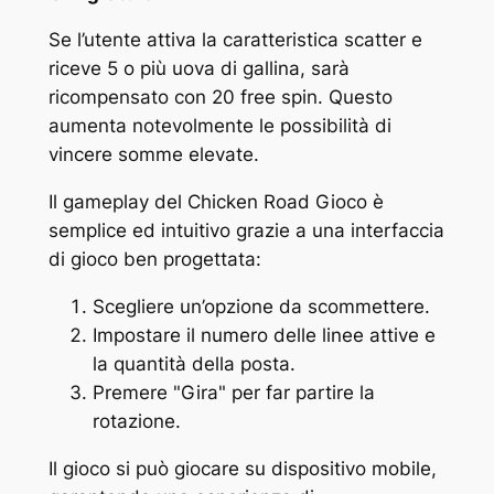
Se l’utente attiva la caratteristica scatter e
riceve 5 o più uova di gallina, sarà
ricompensato con 20 free spin. Questo
aumenta notevolmente le possibilità di
vincere somme elevate.
Il gameplay del Chicken Road Gioco è
semplice ed intuitivo grazie a una interfaccia
di gioco ben progettata:
Scegliere un’opzione da scommettere.
Impostare il numero delle linee attive e
la quantità della posta.
Premere "Gira" per far partire la
rotazione.
Il gioco si può giocare su dispositivo mobile,